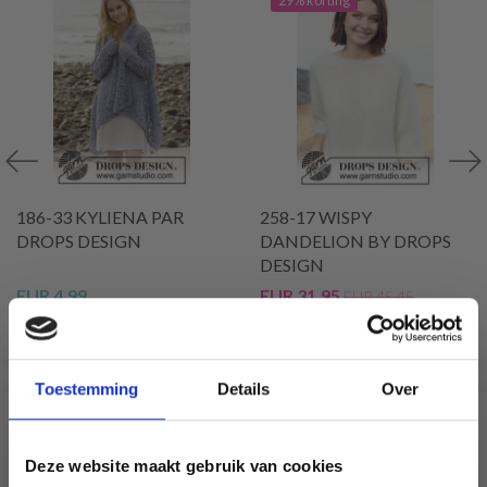
186-33 KYLIENA PAR
258-17 WISPY
DROPS DESIGN
DANDELION BY DROPS
DESIGN
EUR 4.99
EUR 31.95
EUR 45.45
Bekijk alle opties
Bekijk alle opties
Toestemming
Details
Over
VERGELIJKBAAR MET DIT
Deze website maakt gebruik van cookies
21% korting