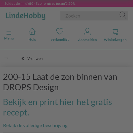
Soldes de fin d'été - Économisez jusqu'à 50%
Navigatie in-/uitschakelen
Menu
Huis
verlanglijst
Aanmelden
Winkelwagen
Vrouwen
200-15 Laat de zon binnen van
DROPS Design
Bekijk en print hier het gratis
recept.
Bekijk de volledige beschrijving