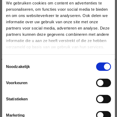
We gebruiken cookies om content en advertenties te
personaliseren, om functies voor social media te bieden
en om ons websiteverkeer te analyseren. Ook delen we
informatie over uw gebruik van onze site met onze
partners voor social media, adverteren en analyse. Deze
Économisez jusqu'à 50 %
partners kunnen deze gegevens combineren met andere
informatie die u aan ze heeft verstrekt of die ze hebben
Soyez le premier à connaître nos soldes et
verzameld op basis van uw gebruik van hun services.
offres limitées en vous inscrivant à notre
newsletter gratuite !
Toestemmingsselectie
Noodzakelijk
Voorkeuren
Oui, inscrivez-moi !
Statistieken
Non, merci
203-21 PARFUM D'AUTOMNE PAR DROPS DESIGN
EUR 10.93
EUR 13.85
Marketing
Wil je liever nieuws ontvangen over onze