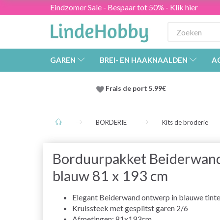
Eindzomer Sale - Bespaar tot 50% - Klik hier
GAREN
BREI- EN HAAKNAALDEN
A
Frais de port 5.99€
BORDERIE
Kits de broderie
Borduurpakket Beiderwan
blauw 81 x 193 cm
Elegant Beiderwand ontwerp in blauwe tint
Kruissteek met gesplitst garen 2/6
Afmetingen: 81x193cm