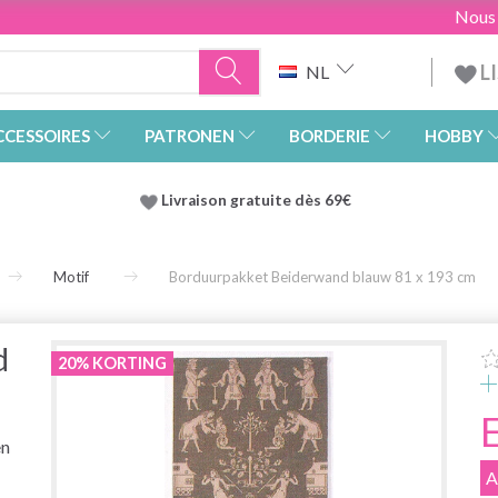
Nous
L
NL
CCESSOIRES
PATRONEN
BORDERIE
HOBBY
Livraison gratuite dès 69€
Motif
Borduurpakket Beiderwand blauw 81 x 193 cm
d
20% KORTING
en
A