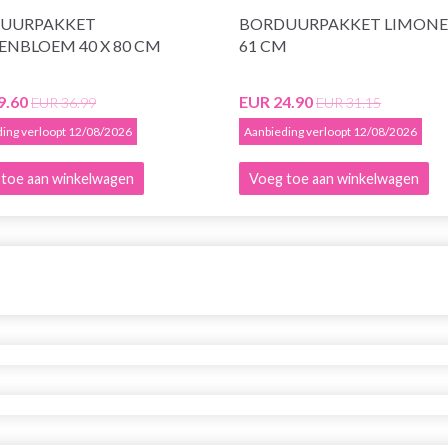
UURPAKKET
BORDUURPAKKET LIMONE 
ENBLOEM 40 X 80 CM
61 CM
9.60
EUR 24.90
EUR 36.99
EUR 31.15
ing verloopt 12/08/2026
Aanbieding verloopt 12/08/2026
toe aan winkelwagen
Voeg toe aan winkelwagen