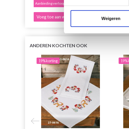
Aanbieding verloopt 12/08/2026
Aanbied
Voeg toe aan winkelwagen
Voeg 
Weigeren
ANDEREN KOCHTEN OOK
19% korting
19% 