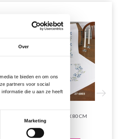
19% korting
19% korting
Over
 media te bieden en om ons
ze partners voor social
nformatie die u aan ze heeft
25 X
BORDUURPAKKET
BORDUUR
KLOKBLOEMEN 40 X 80 CM
HARDANGER
Marketing
CM
EUR 22.50
EUR 51.65
EUR 28.10
E