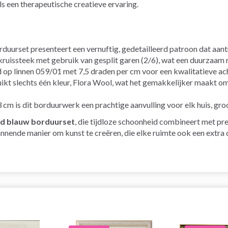
ls een therapeutische creatieve ervaring.
uurset presenteert een vernuftig, gedetailleerd patroon dat aant
uissteek met gebruik van gesplit garen (2/6), wat een duurzaam r
p linnen 059/01 met 7,5 draden per cm voor een kwalitatieve acht
ikt slechts één kleur, Flora Wool, wat het gemakkelijker maakt 
m is dit borduurwerk een prachtige aanvulling voor elk huis, groo
d blauw borduurset
, die tijdloze schoonheid combineert met pre
annende manier om kunst te creëren, die elke ruimte ook een extra 