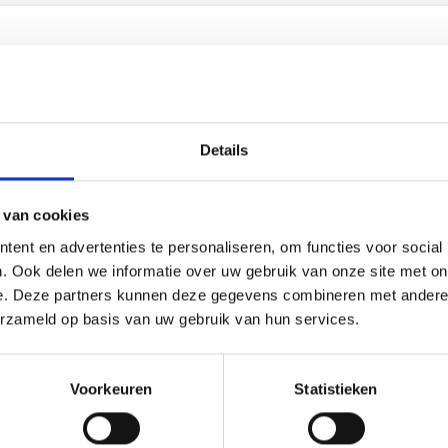
korting
20% korting
Details
 van cookies
ent en advertenties te personaliseren, om functies voor social
. Ook delen we informatie over uw gebruik van onze site met on
e. Deze partners kunnen deze gegevens combineren met andere i
erzameld op basis van uw gebruik van hun services.
UURPAKKET
BORDUURPAKKET LIMONE 
ENBLOEM 40 X 80 CM
61 CM
Voorkeuren
Statistieken
9.60
EUR 24.90
EUR 36.99
EUR 31.15