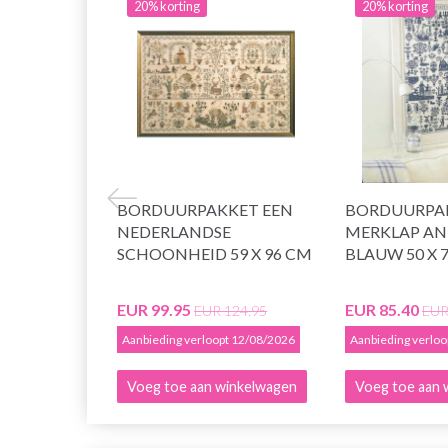
20% korting
20% korting
BORDUURPAKKET EEN
BORDUURPA
NEDERLANDSE
MERKLAP AN
SCHOONHEID 59 X 96 CM
BLAUW 50 X 
EUR 99.95
EUR 85.40
EUR 124.95
EUR
Aanbieding verloopt 12/08/2026
Aanbieding verlo
Voeg toe aan winkelwagen
Voeg toe aan 