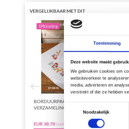
VERGELIJKBAAR MET DIT
19% korting
19% 
Toestemming
Deze website maakt gebruik
We gebruiken cookies om cont
websiteverkeer te analyseren
media, adverteren en analys
verstrekt of die ze hebben v
BORDUURPAKKET KABOUTER
BORD
Toestemmingsselectie
VERZAMELING XXX 80 X 80 CM
DRAK
Noodzakelijk
EUR 38.70
EUR 2
EUR 48.35