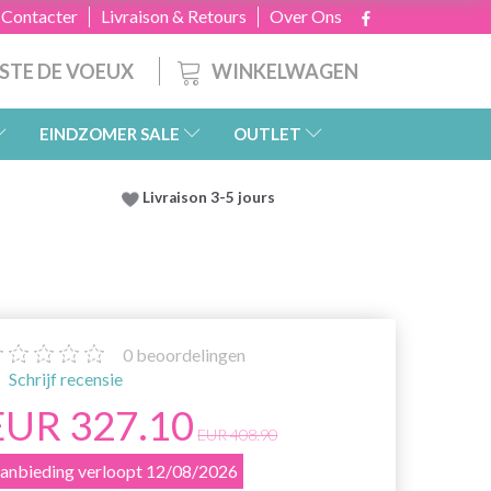
 Contacter
Livraison & Retours
Over Ons
WINKELWAGEN
ISTE DE VOEUX
EINDZOMER SALE
OUTLET
Livraison 3-5 jours
0
beoordelingen
Schrijf recensie
EUR 327.10
EUR 408.90
anbieding verloopt 12/08/2026