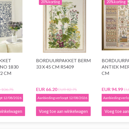
20% korting
20% korting
KKET
BORDUURPAKKET BERM
BORDUURP
NO 1830
33 X 45 CM R5409
ANTIEK MER
72 CM
CM
EUR 66.20
EUR 94.99
 106.75
EUR 82.75
EU
opt 12/08/2026
Aanbieding verloopt 12/08/2026
Aanbieding verl
winkelwagen
Voeg toe aan winkelwagen
Voeg toe aan