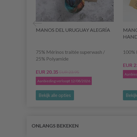
MANOS DEL URUGUAY ALEGRÍA
MANO
HAND
75% Mérinos traitée superwash /
100% 
25% Polyamide
EUR 2
EUR 20.35
EUR 23.95
Aanbied
Aanbieding verloopt 12/08/2026
Bekijk alle opties
Bekijk
ONLANGS BEKEKEN