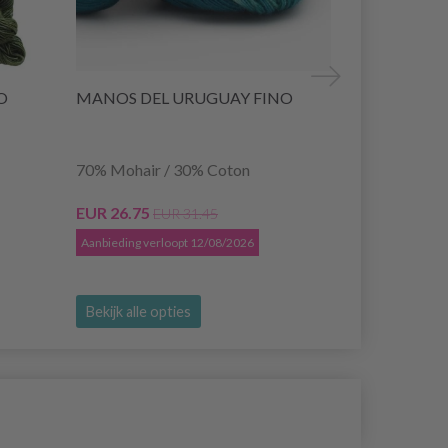
O
MANOS DEL URUGUAY FINO
MANOS DE
GRANDE
70% Mohair / 30% Coton
75% Laine /
EUR 26.75
EUR 19.60
EUR 31.45
E
Aanbieding verloopt 12/08/2026
Aanbieding ver
Bekijk alle opties
Bekijk alle o