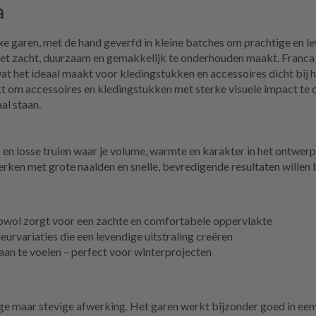
a
xe garen, met de hand geverfd in kleine batches om prachtige en l
zacht, duurzaam en gemakkelijk te onderhouden maakt. Franca hee
wat het ideaal maakt voor kledingstukken en accessoires dicht bij 
ikt om accessoires en kledingstukken met sterke visuele impact te
al staan.
s en losse truien waar je volume, warmte en karakter in het ontwerp
erken met grote naalden en snelle, bevredigende resultaten willen 
ol zorgt voor een zachte en comfortabele oppervlakte
eurvariaties die een levendige uitstraling creëren
an te voelen – perfect voor winterprojecten
e maar stevige afwerking. Het garen werkt bijzonder goed in eenv