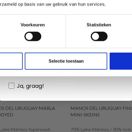
erzameld op basis van uw gebruik van hun services.
Oui, inscrivez-moi !
Voorkeuren
Statistieken
korting
15% korting
Non, merci
Wil je liever nieuws ontvangen over onze
Selectie toestaan
aanbiedingen en kortingen in het
Nederlands?
Ja, graag!
S DEL URUGUAY MARLA
MANOS DEL URUGUAY FIN
DYED
MINI-SKEINS
Laine Mérinos Superwash
70% Laine Mérinos / 30% Soie