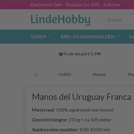
Eindzomer Sale - Bespaar tot 50% - Klik hier
GAREN
BREI- EN HAAKNAALDEN
A
Frais de port 5.99€
GAREN
Merken
Man
Manos del Uruguay Franca
Materiaal:
100% superwash merinowol
Gewicht/lengte:
150 g = ca 105 meter
Aanbevolen naalden:
9.00‑10.00 mm