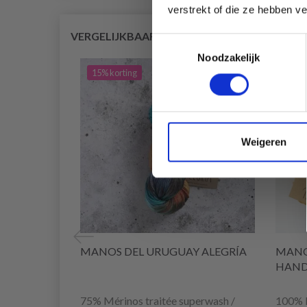
verstrekt of die ze hebben v
VERGELIJKBAAR MET DIT
Toestemmingsselectie
Noodzakelijk
15% korting
14% 
Weigeren
MANOS DEL URUGUAY ALEGRÍA
MANO
HAND
75% Mérinos traitée superwash /
100% 