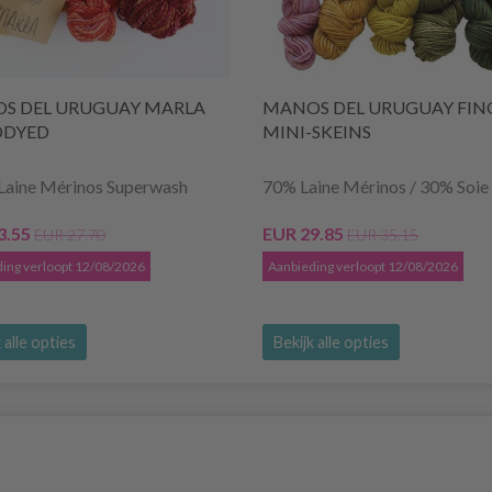
S DEL URUGUAY MARLA
MANOS DEL URUGUAY FIN
DYED
MINI-SKEINS
Laine Mérinos Superwash
70% Laine Mérinos / 30% Soie
3.55
EUR 29.85
EUR 27.70
EUR 35.15
ing verloopt 12/08/2026
Aanbieding verloopt 12/08/2026
 alle opties
Bekijk alle opties