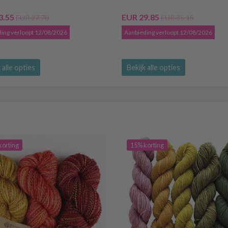
3.55
EUR 29.85
EUR 27.70
EUR 35.15
ing verloopt 12/08/2026
Aanbieding verloopt 12/08/2026
 alle opties
Bekijk alle opties
korting
15% korting