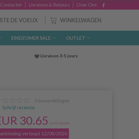
 Contacter
Livraison & Retours
Over Ons
WINKELWAGEN
ISTE DE VOEUX
EINDZOMER SALE
OUTLET
Livraison 3-5 jours
0
beoordelingen
Schrijf recensie
EUR 30.65
EUR 36.05
anbieding verloopt 12/08/2026