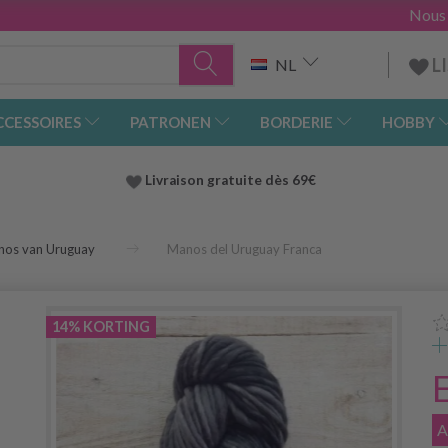
Nous
L
NL
CCESSOIRES
PATRONEN
BORDERIE
HOBBY
Livraison gratuite dès 69€
os van Uruguay
Manos del Uruguay Franca
14% KORTING
A