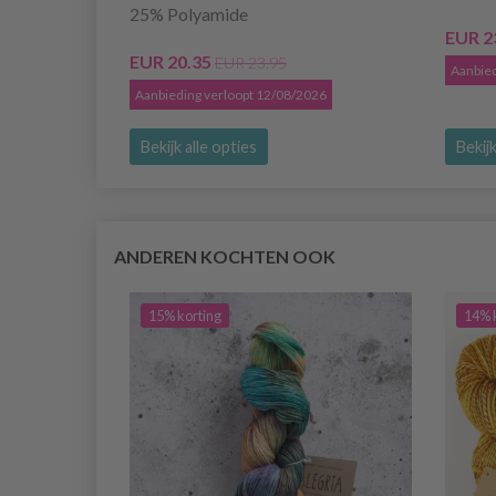
25% Polyamide
EUR 2
EUR 20.35
EUR 23.95
Aanbied
Aanbieding verloopt 12/08/2026
Bekijk alle opties
Bekijk
ANDEREN KOCHTEN OOK
15% korting
14% 