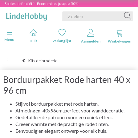
Soldes de fin d'été - Économisez jusqu'à 50%
Navigatie in-/uitschakelen
Menu
Huis
verlanglijst
Aanmelden
Winkelwagen
Kits de broderie
Borduurpakket Rode harten 40 x
96 cm
Stijlvol borduurpakket met rode harten.
Afmetingen: 40x96cm, perfect voor wanddecoratie.
Gedetailleerde patronen voor een uniek effect.
Creëer warmte met de prachtige rode tinten.
Eenvoudig en elegant ontwerp voor elk huis.