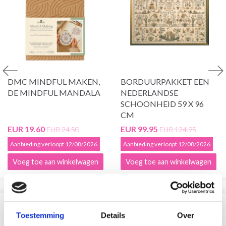
DMC MINDFUL MAKEN,
BORDUURPAKKET EEN
DE MINDFUL MANDALA
NEDERLANDSE
SCHOONHEID 59 X 96
CM
EUR 19.60
EUR 99.95
EUR 24.50
EUR 124.95
Aanbieding verloopt 12/08/2026
Aanbieding verloopt 12/08/2026
Voeg toe aan winkelwagen
Voeg toe aan winkelwagen
VERGELIJKBAAR MET DIT
Toestemming
Details
Over