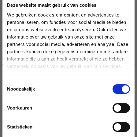
Deze website maakt gebruik van cookies
We gebruiken cookies om content en advertenties te
personaliseren, om functies voor social media te bieden
en om ons websiteverkeer te analyseren. Ook delen we
informatie over uw gebruik van onze site met onze
partners voor social media, adverteren en analyse. Deze
Économisez jusqu'à 50 %
partners kunnen deze gegevens combineren met andere
informatie die u aan ze heeft verstrekt of die ze hebben
Soyez le premier à connaître nos soldes et
verzameld op basis van uw gebruik van hun services.
offres limitées en vous inscrivant à notre
newsletter gratuite !
Toestemmingsselectie
Noodzakelijk
Voorkeuren
BORDUURPAKKET KERSTMAN TAFELKLEED MET
Oui, inscrivez-moi !
BOSDIEREN
EUR 39.80
EUR 49.75
Statistieken
Non, merci
Aanbieding verloopt 12/08/2026