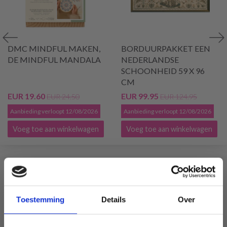
DMC MINDFUL MAKEN,
BORDUURPAKKET EEN
DE MINDFUL MANDALA
NEDERLANDSE
SCHOONHEID 59 X 96
CM
EUR 19.60
EUR 99.95
EUR 24.50
EUR 124.95
Aanbieding verloopt 12/08/2026
Aanbieding verloopt 12/08/2026
Voeg toe aan winkelwagen
Voeg toe aan winkelwagen
VERGELIJKBAAR MET DIT
Toestemming
Details
Over
20% korting