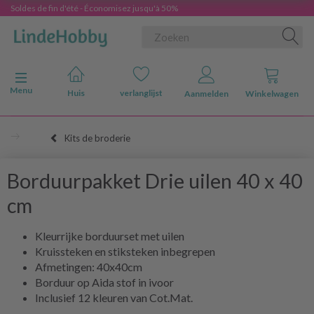
Soldes de fin d'été - Économisez jusqu'à 50%
Navigatie in-/uitschakelen
Menu
Huis
verlanglijst
Aanmelden
Winkelwagen
Kits de broderie
Borduurpakket Drie uilen 40 x 40
cm
Kleurrijke borduurset met uilen
Kruissteken en stiksteken inbegrepen
Afmetingen: 40x40cm
Borduur op Aida stof in ivoor
Inclusief 12 kleuren van Cot.Mat.