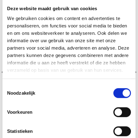
Deze website maakt gebruik van cookies
We gebruiken cookies om content en advertenties te
personaliseren, om functies voor social media te bieden
en om ons websiteverkeer te analyseren. Ook delen we
informatie over uw gebruik van onze site met onze
partners voor social media, adverteren en analyse. Deze
partners kunnen deze gegevens combineren met andere
informatie die u aan ze heeft verstrekt of die ze hebben
verzameld op basis van uw gebruik van hun services.
Toestemmingsselectie
Noodzakelijk
Voorkeuren
BORDUURPAKKET KERSTMAN TAFELKLEED MET
BOSDIEREN
Statistieken
EUR 39.80
EUR 49.75