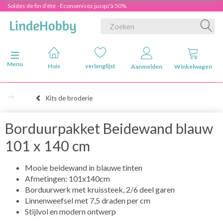
Soldes de fin d'été - Économisez jusqu'à 50%
Navigatie in-/uitschakelen
Menu
Huis
verlanglijst
Aanmelden
Winkelwagen
Kits de broderie
Borduurpakket Beidewand blauw
101 x 140 cm
Mooie beidewand in blauwe tinten
Afmetingen: 101x140cm
Borduurwerk met kruissteek, 2/6 deel garen
Linnenweefsel met 7,5 draden per cm
Stijlvol en modern ontwerp