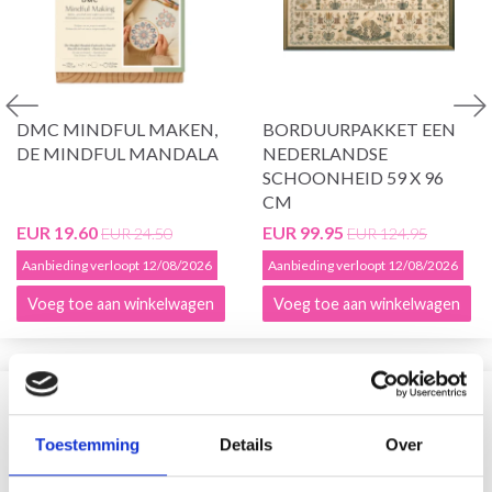
DMC MINDFUL MAKEN,
BORDUURPAKKET EEN
DE MINDFUL MANDALA
NEDERLANDSE
SCHOONHEID 59 X 96
CM
EUR 19.60
EUR 99.95
EUR 24.50
EUR 124.95
Aanbieding verloopt 12/08/2026
Aanbieding verloopt 12/08/2026
Voeg toe aan winkelwagen
Voeg toe aan winkelwagen
VERGELIJKBAAR MET DIT
Toestemming
Details
Over
20% korting