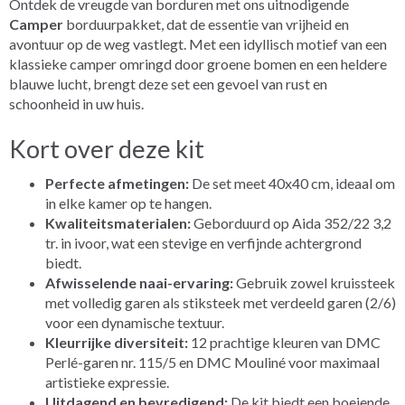
Ontdek de vreugde van borduren met ons uitnodigende
Camper
borduurpakket, dat de essentie van vrijheid en
avontuur op de weg vastlegt. Met een idyllisch motief van een
klassieke camper omringd door groene bomen en een heldere
blauwe lucht, brengt deze set een gevoel van rust en
schoonheid in uw huis.
Kort over deze kit
Perfecte afmetingen:
De set meet 40x40 cm, ideaal om
in elke kamer op te hangen.
Kwaliteitsmaterialen:
Geborduurd op Aida 352/22 3,2
tr. in ivoor, wat een stevige en verfijnde achtergrond
biedt.
Afwisselende naai-ervaring:
Gebruik zowel kruissteek
met volledig garen als stiksteek met verdeeld garen (2/6)
voor een dynamische textuur.
Kleurrijke diversiteit:
12 prachtige kleuren van DMC
Perlé-garen nr. 115/5 en DMC Mouliné voor maximaal
artistieke expressie.
Uitdagend en bevredigend:
De kit biedt een boeiende