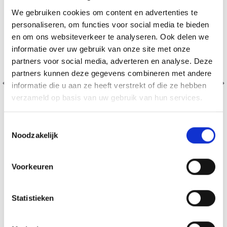
We gebruiken cookies om content en advertenties te
personaliseren, om functies voor social media te bieden
en om ons websiteverkeer te analyseren. Ook delen we
informatie over uw gebruik van onze site met onze
partners voor social media, adverteren en analyse. Deze
partners kunnen deze gegevens combineren met andere
informatie die u aan ze heeft verstrekt of die ze hebben
verzameld op basis van uw gebruik van hun services.
Toestemmingsselectie
Noodzakelijk
BORDUURPAKKET KERSTMAN TAFELKLEED MET
Voorkeuren
BOSDIEREN
EUR 39.80
EUR 49.75
Statistieken
Aanbieding verloopt 12/08/2026
Voeg toe aan winkelwagen