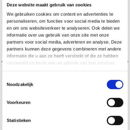
Deze website maakt gebruik van cookies
We gebruiken cookies om content en advertenties te
personaliseren, om functies voor social media te bieden
en om ons websiteverkeer te analyseren. Ook delen we
informatie over uw gebruik van onze site met onze
partners voor social media, adverteren en analyse. Deze
partners kunnen deze gegevens combineren met andere
informatie die u aan ze heeft verstrekt of die ze hebben
verzameld op basis van uw gebruik van hun services.
Toestemmingsselectie
Noodzakelijk
Voorkeuren
BORDUURPAKKET KERSTMAN TAFELKLEED MET
BOSDIEREN
EUR 39.80
EUR 49.75
Statistieken
Aanbieding verloopt 12/08/2026