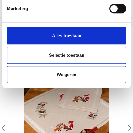
Voeg toe aan winkelwagen
Marketing
ANDEREN KOCHTEN OOK
Alles toestaan
20% korting
Selectie toestaan
Weigeren