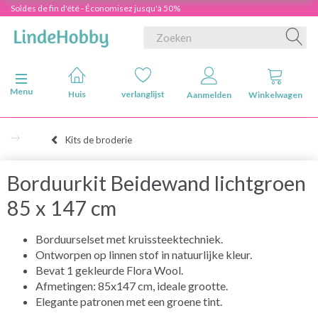
Soldes de fin d'été - Économisez jusqu'à 50%
Navigatie in-/uitschakelen
Menu
Huis
verlanglijst
Aanmelden
Winkelwagen
Kits de broderie
Borduurkit Beidewand lichtgroen
85 x 147 cm
Borduurselset met kruissteektechniek.
Ontworpen op linnen stof in natuurlijke kleur.
Bevat 1 gekleurde Flora Wool.
Afmetingen: 85x147 cm, ideale grootte.
Elegante patronen met een groene tint.