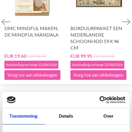
DMC MINDFUL MAKEN,
BORDUURPAKKET EEN
DE MINDFUL MANDALA
NEDERLANDSE
SCHOONHEID 59 X 96
CM
EUR 19.60
EUR 99.95
EUR 24.50
EUR 124.95
Aanbieding verloopt 12/08/2026
Aanbieding verloopt 12/08/2026
Voeg toe aan winkelwagen
Voeg toe aan winkelwagen
VERGELIJKBAAR MET DIT
Toestemming
Details
Over
20% korting