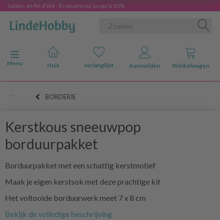
Soldes de fin d'été - Économisez jusqu'à 50%
Navigatie in-/uitschakelen
Menu
Huis
verlanglijst
Aanmelden
Winkelwagen
BORDERIE
Kerstkous sneeuwpop
borduurpakket
Borduurpakket met een schattig kerstmotief
Maak je eigen kerstsok met deze prachtige kit
Het voltooide borduurwerk meet 7 x 8 cm
Bekijk de volledige beschrijving