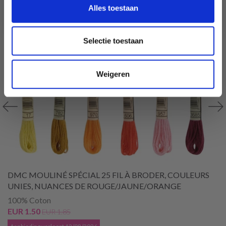
Ja, graag!
Alles toestaan
Selectie toestaan
Weigeren
DMC MOULINÉ SPÉCIAL 25 FIL À BRODER, COULEURS
UNIES, NUANCES DE ROUGE/JAUNE/ORANGE
100% Coton
EUR 1.50
EUR 1.85