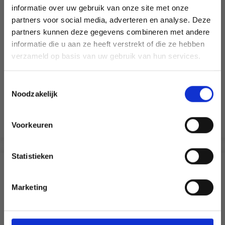
informatie over uw gebruik van onze site met onze
partners voor social media, adverteren en analyse. Deze
Économisez jusqu'à 50 %
partners kunnen deze gegevens combineren met andere
informatie die u aan ze heeft verstrekt of die ze hebben
Soyez le premier à connaître nos soldes et
DMC MOULINÉ SPÉCIAL 25 FIL À BRODER, COULEURS
verzameld op basis van uw gebruik van hun services.
offres limitées en vous inscrivant à notre
UNIES, NUANCES DE ROUGE/JAUNE/ORANGE
newsletter gratuite !
100% Coton
Toestemmingsselectie
EUR 1.50
EUR 1.85
Noodzakelijk
Aanbieding verloopt 12/08/2026
Bekijk alle opties
Voorkeuren
Oui, inscrivez-moi !
Statistieken
Non, merci
ANDEREN KOCHTEN OOK
Marketing
Wil je liever nieuws ontvangen over onze
18% korting
aanbiedingen en kortingen in het
Nederlands?