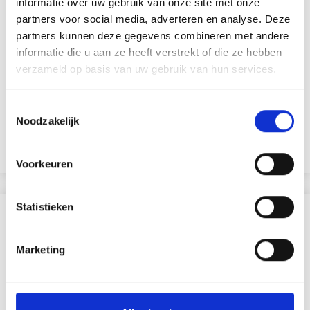
informatie over uw gebruik van onze site met onze
partners voor social media, adverteren en analyse. Deze
partners kunnen deze gegevens combineren met andere
informatie die u aan ze heeft verstrekt of die ze hebben
DMC MOULINÉ SPÉCIAL 25 FIL À BRODER, COULEURS
verzameld op basis van uw gebruik van hun services.
UNIES, NUANCES DE ROUGE/JAUNE/ORANGE
100% Coton
EUR 1.50
EUR 1.85
Toestemmingsselectie
Noodzakelijk
Aanbieding verloopt 12/08/2026
Bekijk alle opties
Voorkeuren
Statistieken
ANDEREN KOCHTEN OOK
Marketing
18% korting