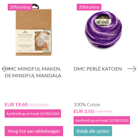
20% korting
20% korting
DMC MINDFUL MAKEN,
DMC PERLÉ KATOEN
DE MINDFUL MANDALA
EUR 19.60
100% Coton
EUR 24.50
EUR 3.50
EUR 4.40
Aanbieding verloopt 12/08/2026
Aanbieding verloopt 12/08/2026
Voeg toe aan winkelwagen
Bekijk alle opties