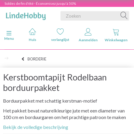
Soldes de fin d'été - Économisez jusqu'à 50%
Navigatie in-/uitschakelen
Menu
Huis
verlanglijst
Aanmelden
Winkelwagen
BORDERIE
Kerstboomtapijt Rodelbaan
borduurpakket
Borduurpakket met schattig kerstman-motief
Het pakket bevat naturelkleurige jute met een diameter van
100 cm en borduurgaren om het prachtige patroon te maken
Bekijk de volledige beschrijving