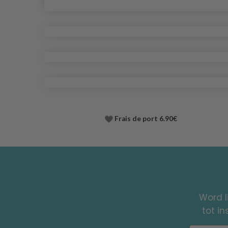
Frais de port 6.90€
Word l
tot i