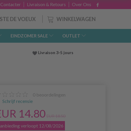
 Contacter
Livraison & Retours
Over Ons
WINKELWAGEN
ISTE DE VOEUX
EINDZOMER SALE
OUTLET
Livraison 3-5 jours
0
beoordelingen
Schrijf recensie
EUR 14.80
EUR 18.50
anbieding verloopt 12/08/2026