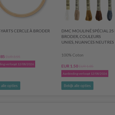
YARTS CERCLE À BRODER
DMC MOULINÉ SPÉCIAL 25 F
BRODER, COULEURS
UNIES, NUANCES NEUTRES
100% Coton
.85
EUR 3.55
ing verloopt 12/08/2026
EUR 1.50
EUR 1.85
Aanbieding verloopt 12/08/2026
 alle opties
Bekijk alle opties