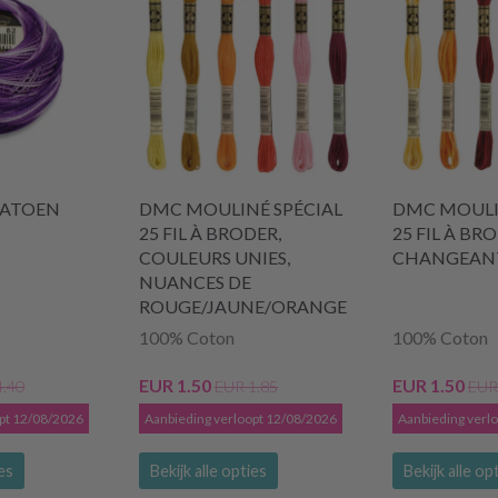
KATOEN
DMC MOULINÉ SPÉCIAL
DMC MOULI
25 FIL À BRODER,
25 FIL À BR
COULEURS UNIES,
CHANGEAN
NUANCES DE
ROUGE/JAUNE/ORANGE
100% Coton
100% Coton
EUR 1.50
EUR 1.50
4.40
EUR 1.85
EUR
opt 12/08/2026
Aanbieding verloopt 12/08/2026
Aanbieding verl
ies
Bekijk alle opties
Bekijk alle op