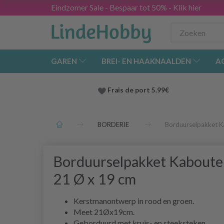
Eindzomer Sale - Bespaar tot 50% - Klik hier
GAREN
BREI- EN HAAKNAALDEN
A
Frais de port 5.99€
BORDERIE
Borduurselpakket K
Borduurselpakket Kaboute
21 Ø x 19 cm
Kerstmanontwerp in rood en groen.
Meet 21Øx19cm.
Geborduurd met kruis- en steeksteken.