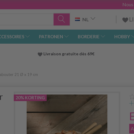
Nous
L
NL
CCESSOIRES
PATRONEN
BORDERIE
HOBBY
Livraison gratuite dès 69€
abouter 21 Ø x 19 cm
r
20% KORTING
A