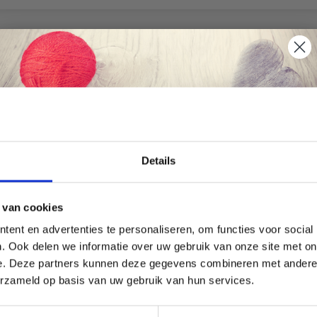
korting
18% korting
Économisez jusqu'à 50 %
Details
Soyez le premier à connaître nos soldes et
 van cookies
offres limitées en vous inscrivant à notre
ent en advertenties te personaliseren, om functies voor social
newsletter gratuite !
. Ook delen we informatie over uw gebruik van onze site met on
e. Deze partners kunnen deze gegevens combineren met andere i
YARTS CERCLE À BRODER
DMC MOULINÉ SPÉCIAL 25 F
erzameld op basis van uw gebruik van hun services.
BRODER, COULEURS
UNIES, NUANCES NEUTRES