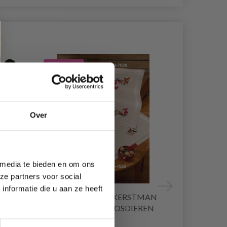
20% korting
19% korting
Over
 media te bieden en om ons
ze partners voor social
nformatie die u aan ze heeft
IL À
BORDUURPAKKET KERSTMAN
HOBBYART
TAFELKLEED MET BOSDIEREN
CERCEAUX Á