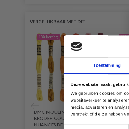
VERGELIJKBAAR MET DIT
18% korting
20% 
Toestemming
Deze website maakt gebruik
We gebruiken cookies om cont
websiteverkeer te analyseren
media, adverteren en analys
DMC MOULINÉ SPÉCIAL 25 FIL À
HOBB
verstrekt of die ze hebben v
BRODER, COULEURS UNIES,
NUANCES DE
Toestemmingsselectie