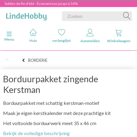
Soldes de fin d'été - Économisez jusqu'à 50%
Navigatie in-/uitschakelen
Menu
Huis
verlanglijst
Aanmelden
Winkelwagen
BORDERIE
Borduurpakket zingende
Kerstman
Borduurpakket met schattig kerstman-motief
Maak je eigen kerstkalender met deze prachtige kit
Het voltooide borduurwerk meet 35 x 46 cm
Bekijk de volledige beschrijving