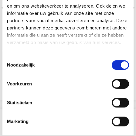
en om ons websiteverkeer te analyseren. Ook delen we
informatie over uw gebruik van onze site met onze
partners voor social media, adverteren en analyse. Deze
partners kunnen deze gegevens combineren met andere
informatie die u aan ze heeft verstrekt of die ze hebben
verzameld op basis van uw gebruik van hun services.
DMC MOULINÉ SPÉCIAL 25 FIL À BRODER, COULEURS
UNIES, NUANCES DE ROUGE/JAUNE/ORANGE
Toestemmingsselectie
100% Coton
Noodzakelijk
EUR 1.50
EUR 1.85
Aanbieding verloopt 12/08/2026
Voorkeuren
Bekijk alle opties
Statistieken
ANDEREN KOCHTEN OOK
Marketing
18% korting