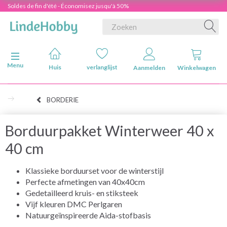
Soldes de fin d'été - Économisez jusqu'à 50%
Navigatie in-/uitschakelen
Menu
Huis
verlanglijst
Aanmelden
Winkelwagen
BORDERIE
Borduurpakket Winterweer 40 x
40 cm
Klassieke borduurset voor de winterstijl
Perfecte afmetingen van 40x40cm
Gedetailleerd kruis- en stiksteek
Vijf kleuren DMC Perlgaren
Natuurgeïnspireerde Aida-stofbasis