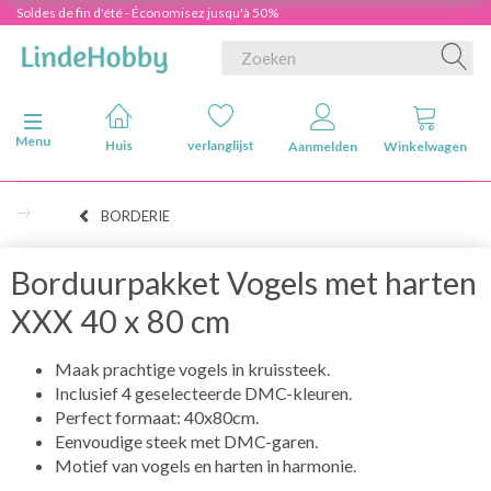
Soldes de fin d'été - Économisez jusqu'à 50%
Navigatie in-/uitschakelen
Menu
Huis
verlanglijst
Aanmelden
Winkelwagen
BORDERIE
Borduurpakket Vogels met harten
XXX 40 x 80 cm
Maak prachtige vogels in kruissteek.
Inclusief 4 geselecteerde DMC-kleuren.
Perfect formaat: 40x80cm.
Eenvoudige steek met DMC-garen.
Motief van vogels en harten in harmonie.