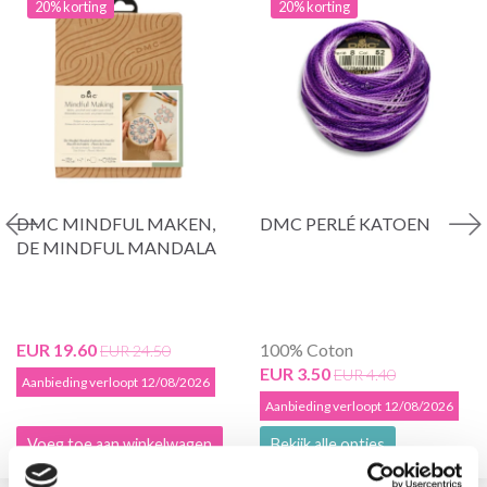
20% korting
20% korting
DMC MINDFUL MAKEN,
DMC PERLÉ KATOEN
DE MINDFUL MANDALA
EUR 19.60
100% Coton
EUR 24.50
EUR 3.50
EUR 4.40
Aanbieding verloopt 12/08/2026
Aanbieding verloopt 12/08/2026
Voeg toe aan winkelwagen
Bekijk alle opties