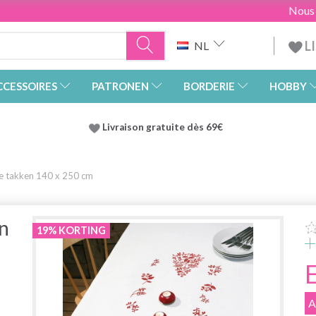
Nous
L
NL
CCESSOIRES
PATRONEN
BORDERIE
HOBBY
Livraison gratuite dès 69€
e takken 140 x 250 cm
n
19% KORTING
A