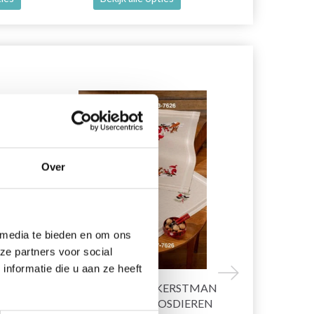
20% korting
19% korting
Over
 media te bieden en om ons
ze partners voor social
nformatie die u aan ze heeft
IL À
BORDUURPAKKET KERSTMAN
HOBBYART
TAFELKLEED MET BOSDIEREN
CERCEAUX Á