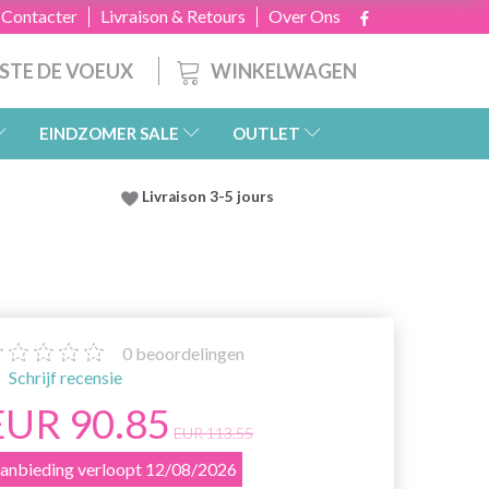
 Contacter
Livraison & Retours
Over Ons
WINKELWAGEN
ISTE DE VOEUX
EINDZOMER SALE
OUTLET
Livraison 3-5 jours
0
beoordelingen
Schrijf recensie
EUR 90.85
EUR 113.55
anbieding verloopt 12/08/2026