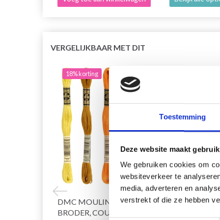
VERGELIJKBAAR MET DIT
18% korting
20% 
Toestemming
Deze website maakt gebruik
We gebruiken cookies om cont
websiteverkeer te analyseren
media, adverteren en analys
verstrekt of die ze hebben v
DMC MOULINÉ SPÉCIAL 25 FIL À
HOBB
BRODER, COULEURS UNIES,