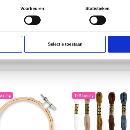
UNIES, NUANCES NEUTRES
Voorkeuren
Statistieken
100% Coton
.85
EUR 3.55
ing verloopt 12/08/2026
EUR 1.50
EUR 1.85
Aanbieding verloopt 12/08/2026
Selectie toestaan
 alle opties
Bekijk alle opties
korting
18% korting