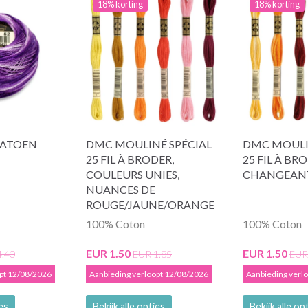
18% korting
18% korting
KATOEN
DMC MOULINÉ SPÉCIAL
DMC MOULI
25 FIL À BRODER,
25 FIL À BR
COULEURS UNIES,
CHANGEAN
NUANCES DE
ROUGE/JAUNE/ORANGE
100% Coton
100% Coton
EUR 1.50
EUR 1.50
4.40
EUR 1.85
EUR
opt 12/08/2026
Aanbieding verloopt 12/08/2026
Aanbieding verl
ies
Bekijk alle opties
Bekijk alle op