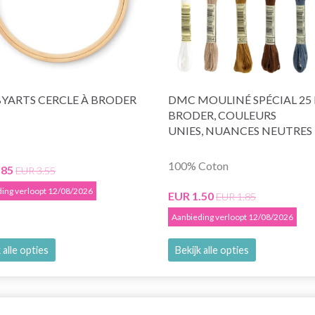
YARTS CERCLE À BRODER
DMC MOULINÉ SPÉCIAL 25 F
BRODER, COULEURS
UNIES, NUANCES NEUTRES
100% Coton
.85
EUR 3.55
ing verloopt 12/08/2026
EUR 1.50
EUR 1.85
Aanbieding verloopt 12/08/2026
 alle opties
Bekijk alle opties