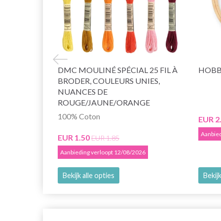
DMC MOULINÉ SPÉCIAL 25 FIL À
HOBB
BRODER, COULEURS UNIES,
NUANCES DE
ROUGE/JAUNE/ORANGE
100% Coton
EUR 2
Aanbied
EUR 1.50
EUR 1.85
Aanbieding verloopt 12/08/2026
Bekijk alle opties
Bekijk