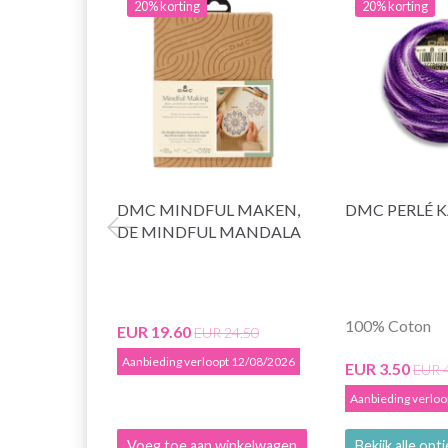
20% korting
20% korting
DMC MINDFUL MAKEN,
DMC PERLÉ 
DE MINDFUL MANDALA
100% Coton
EUR 19.60
EUR 24.50
Aanbieding verloopt 12/08/2026
EUR 3.50
EUR 
Aanbieding verlo
Voeg toe aan winkelwagen
Bekijk alle opt