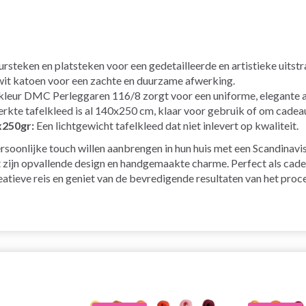
teken en platsteken voor een gedetailleerde en artistieke uitstra
t katoen voor een zachte en duurzame afwerking.
kleur DMC Perleggaren 116/8 zorgt voor een uniforme, elegante 
kte tafelkleed is al 140x250 cm, klaar voor gebruik of om cadeau
x250gr:
Een lichtgewicht tafelkleed dat niet inlevert op kwaliteit.
rsoonlijke touch willen aanbrengen in hun huis met een Scandinavi
jn opvallende design en handgemaakte charme. Perfect als cadeau o
atieve reis en geniet van de bevredigende resultaten van het proce