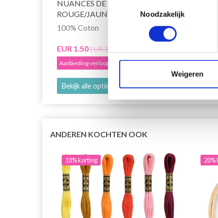
NUANCES DE
Toestemmingsselectie
ROUGE/JAUNE/ORANGE
Noodzakelijk
100% Coton
EUR 2
Aanbied
EUR 1.50
EUR 1.85
Aanbieding verloopt 12/08/2026
Weigeren
Bekijk alle opties
Bekijk
ANDEREN KOCHTEN OOK
18% korting
20% 