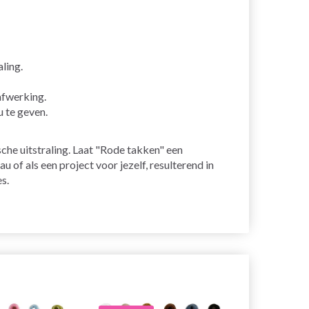
ling.
afwerking.
 te geven.
sche uitstraling. Laat "Rode takken" een
f als een project voor jezelf, resulterend in
s.