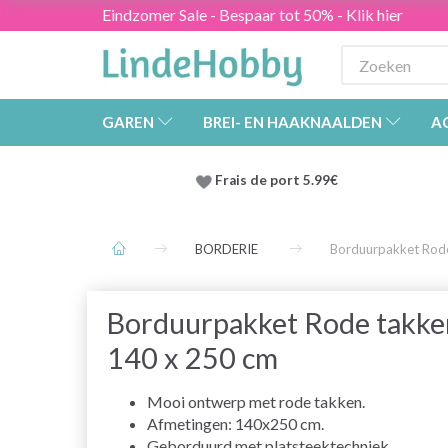
Eindzomer Sale - Bespaar tot 50% - Klik hier
GAREN
BREI- EN HAAKNAALDEN
A
Frais de port 5.99€
BORDERIE
Borduurpakket Rod
Borduurpakket Rode takke
140 x 250 cm
Mooi ontwerp met rode takken.
Afmetingen: 140x250 cm.
Geborduurd met platsteektechniek.