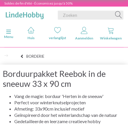
Soldes de fin d'été - Économisez jusqu'à 50%
Navigatie in-/uitschakelen
Menu
Huis
verlanglijst
Aanmelden
Winkelwagen
BORDERIE
Borduurpakket Reebok in de
sneeuw 33 x 90 cm
Vang de magie: borduur 'Herten in de sneeuw'
Perfect voor winterknutselprojecten
Afmeting: 33x90cm inclusief motief
Geïnspireerd door het winterlandschap van de natuur
Gedetailleerde en leerzame creatieve hobby