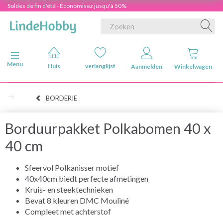
Soldes de fin d'été - Économisez jusqu'à 50%
Navigatie in-/uitschakelen
Menu
Huis
verlanglijst
Aanmelden
Winkelwagen
BORDERIE
Borduurpakket Polkabomen 40 x
40 cm
Sfeervol Polkanisser motief
40x40cm biedt perfecte afmetingen
Kruis- en steektechnieken
Bevat 8 kleuren DMC Mouliné
Compleet met achterstof