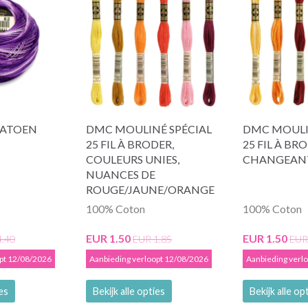
KATOEN
DMC MOULINÉ SPÉCIAL
DMC MOULI
25 FIL À BRODER,
25 FIL À BR
COULEURS UNIES,
CHANGEAN
NUANCES DE
ROUGE/JAUNE/ORANGE
100% Coton
100% Coton
EUR 1.50
EUR 1.50
4.40
EUR 1.85
EUR
opt 12/08/2026
Aanbieding verloopt 12/08/2026
Aanbieding verl
ies
Bekijk alle opties
Bekijk alle op