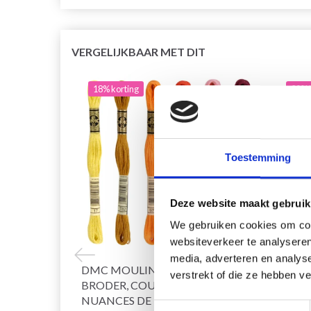
VERGELIJKBAAR MET DIT
18% korting
20% 
Toestemming
Deze website maakt gebruik
We gebruiken cookies om cont
websiteverkeer te analyseren
media, adverteren en analys
DMC MOULINÉ SPÉCIAL 25 FIL À
HOBB
verstrekt of die ze hebben v
BRODER, COULEURS UNIES,
NUANCES DE
Toestemmingsselectie