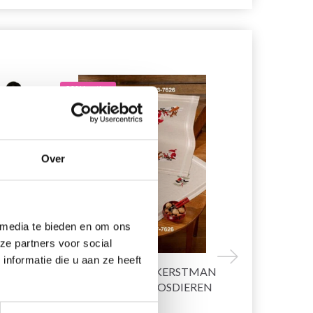
20% korting
19% korting
Over
 media te bieden en om ons
ze partners voor social
nformatie die u aan ze heeft
IL À
BORDUURPAKKET KERSTMAN
HOBBYART
TAFELKLEED MET BOSDIEREN
CERCEAUX Á