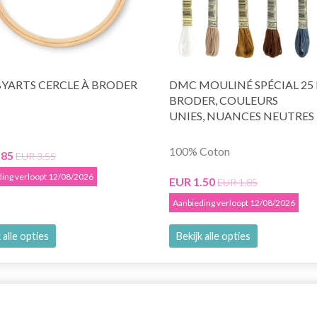
YARTS CERCLE À BRODER
DMC MOULINÉ SPÉCIAL 25 F
BRODER, COULEURS
UNIES, NUANCES NEUTRES
100% Coton
.85
EUR 3.55
ing verloopt 12/08/2026
EUR 1.50
EUR 1.85
Aanbieding verloopt 12/08/2026
 alle opties
Bekijk alle opties