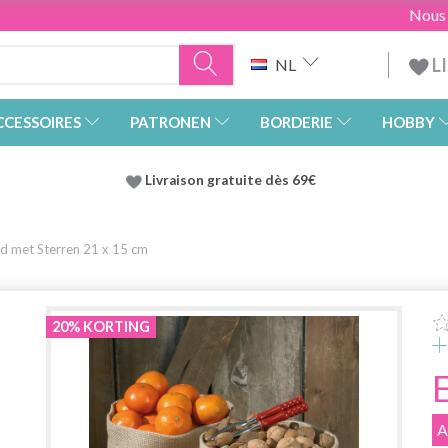
Nous
L
NL
CCESSOIRES
PATRONEN
BORDERIE
HOBBY
Livraison gratuite dès 69€
 met Sterren 21 x 15 cm
20% KORTING
A