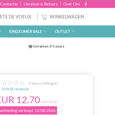
 Contacter
Livraison & Retours
Over Ons
WINKELWAGEN
ISTE DE VOEUX
EINDZOMER SALE
OUTLET
Livraison 3-5 jours
0
beoordelingen
Schrijf recensie
EUR 12.70
EUR 15.90
anbieding verloopt 12/08/2026