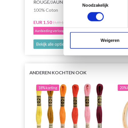
ROUGE/JAUNE/ORANGE
Noodzakelijk
100% Coton
EUR 2
Aanbied
EUR 1.50
EUR 1.85
Aanbieding verloopt 12/08/2026
Weigeren
Bekijk alle opties
Bekijk
ANDEREN KOCHTEN OOK
18% korting
20% 