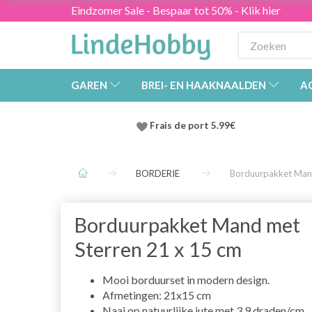
Eindzomer Sale - Bespaar tot 50% - Klik hier
GAREN
BREI- EN HAAKNAALDEN
A
Frais de port 5.99€
BORDERIE
Borduurpakket Mand
Borduurpakket Mand met
Sterren 21 x 15 cm
Mooi borduurset in modern design.
Afmetingen: 21x15 cm
Naai op natuurlijke jute met 3,9 draden/cm.