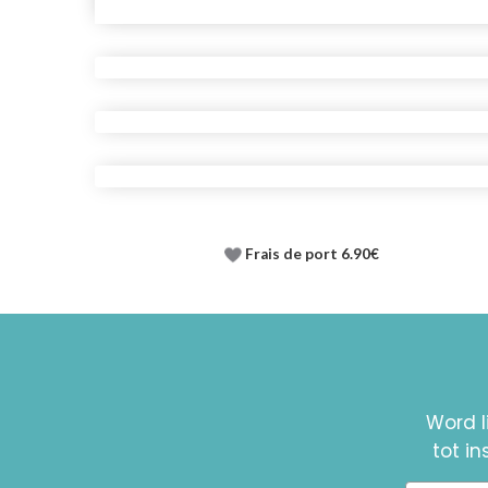
Frais de port 6.90€
Word l
tot i