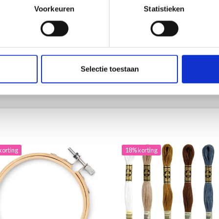
Voorkeuren
Statistieken
100% Coton
.85
EUR 3.55
ing verloopt 12/08/2026
EUR 1.50
EUR 1.85
Aanbieding verloopt 12/08/2026
Selectie toestaan
 alle opties
Bekijk alle opties
korting
18% korting