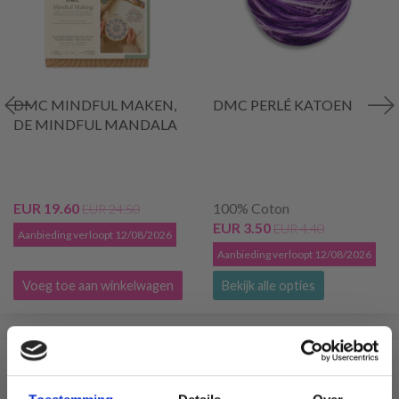
DMC MINDFUL MAKEN,
DMC PERLÉ KATOEN
DE MINDFUL MANDALA
EUR 19.60
100% Coton
EUR 24.50
EUR 3.50
EUR 4.40
Aanbieding verloopt 12/08/2026
Aanbieding verloopt 12/08/2026
Voeg toe aan winkelwagen
Bekijk alle opties
VERGELIJKBAAR MET DIT