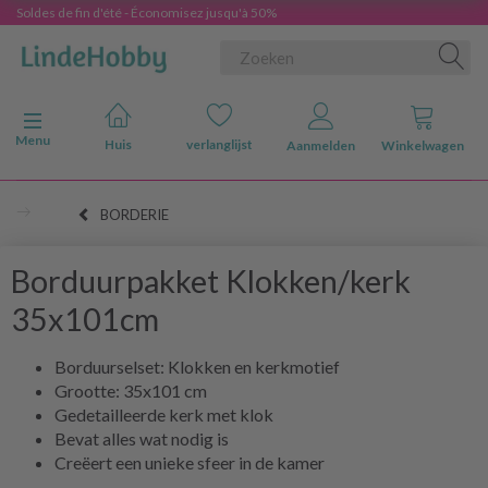
Soldes de fin d'été - Économisez jusqu'à 50%
Navigatie in-/uitschakelen
Menu
Huis
verlanglijst
Aanmelden
Winkelwagen
BORDERIE
Borduurpakket Klokken/kerk
35x101cm
Borduurselset: Klokken en kerkmotief
Grootte: 35x101 cm
Gedetailleerde kerk met klok
Bevat alles wat nodig is
Creëert een unieke sfeer in de kamer