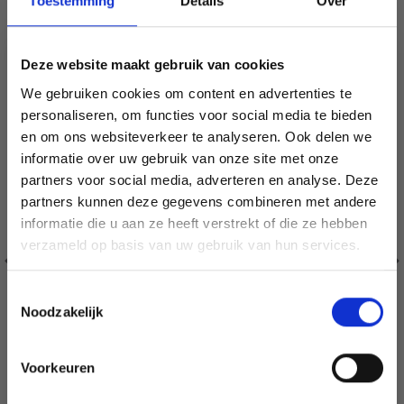
Toestemming
Details
Over
18% korting
Deze website maakt gebruik van cookies
We gebruiken cookies om content en advertenties te
personaliseren, om functies voor social media te bieden
en om ons websiteverkeer te analyseren. Ook delen we
informatie over uw gebruik van onze site met onze
partners voor social media, adverteren en analyse. Deze
Économisez jusqu'à 50 %
partners kunnen deze gegevens combineren met andere
informatie die u aan ze heeft verstrekt of die ze hebben
Soyez le premier à connaître nos soldes et
verzameld op basis van uw gebruik van hun services.
offres limitées en vous inscrivant à notre
newsletter gratuite !
Toestemmingsselectie
Noodzakelijk
Voorkeuren
Oui, inscrivez-moi !
DMC MOULINÉ SPÉCIAL 25 FIL À BRODER, COULEURS
UNIES, NUANCES DE ROUGE/JAUNE/ORANGE