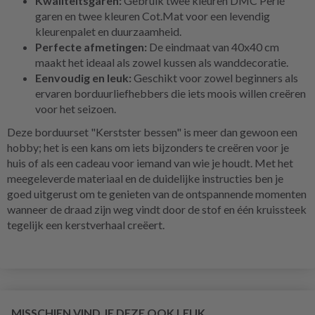
Kwaliteitsgaren:
Gebruik twee kleuren DMC Perlé
garen en twee kleuren Cot.Mat voor een levendig
kleurenpalet en duurzaamheid.
Perfecte afmetingen:
De eindmaat van 40x40 cm
maakt het ideaal als zowel kussen als wanddecoratie.
Eenvoudig en leuk:
Geschikt voor zowel beginners als
ervaren borduurliefhebbers die iets moois willen creëren
voor het seizoen.
Deze borduurset "Kerstster bessen" is meer dan gewoon een
hobby; het is een kans om iets bijzonders te creëren voor je
huis of als een cadeau voor iemand van wie je houdt. Met het
meegeleverde materiaal en de duidelijke instructies ben je
goed uitgerust om te genieten van de ontspannende momenten
wanneer de draad zijn weg vindt door de stof en één kruissteek
tegelijk een kerstverhaal creëert.
MISSCHIEN VIND JE DEZE OOK LEUK