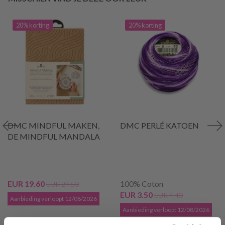
20% korting
20% korting
DMC MINDFUL MAKEN,
DMC PERLÉ KATOEN
DE MINDFUL MANDALA
EUR 19.60
100% Coton
EUR 24.50
EUR 3.50
EUR 4.40
Aanbieding verloopt 12/08/2026
Aanbieding verloopt 12/08/2026