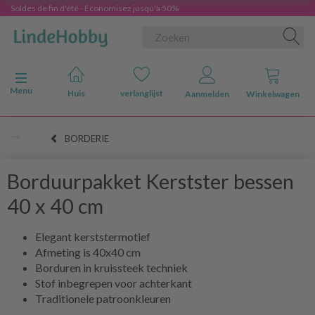
Soldes de fin d'été - Économisez jusqu'à 50%
Navigatie in-/uitschakelen
Menu
Huis
verlanglijst
Aanmelden
Winkelwagen
BORDERIE
Borduurpakket Kerstster bessen
40 x 40 cm
Elegant kerststermotief
Afmeting is 40x40 cm
Borduren in kruissteek techniek
Stof inbegrepen voor achterkant
Traditionele patroonkleuren