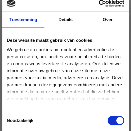
Voeg toe aan winkelwagen
Bekijk alle opties
Toestemming
Details
Over
VERGELIJKBAAR MET DIT
Deze website maakt gebruik van cookies
18% korting
We gebruiken cookies om content en advertenties te
personaliseren, om functies voor social media te bieden
en om ons websiteverkeer te analyseren. Ook delen we
informatie over uw gebruik van onze site met onze
partners voor social media, adverteren en analyse. Deze
Économisez jusqu'à 50 %
partners kunnen deze gegevens combineren met andere
informatie die u aan ze heeft verstrekt of die ze hebben
Soyez le premier à connaître nos soldes et
verzameld op basis van uw gebruik van hun services.
offres limitées en vous inscrivant à notre
newsletter gratuite !
Toestemmingsselectie
Noodzakelijk