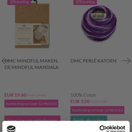
20% korting
20% korting
DMC MINDFUL MAKEN,
DMC PERLÉ KATOEN
DE MINDFUL MANDALA
EUR 19.60
100% Coton
EUR 24.50
EUR 3.50
EUR 4.40
Aanbieding verloopt 12/08/2026
Aanbieding verloopt 12/08/2026
Voeg toe aan winkelwagen
Bekijk alle opties