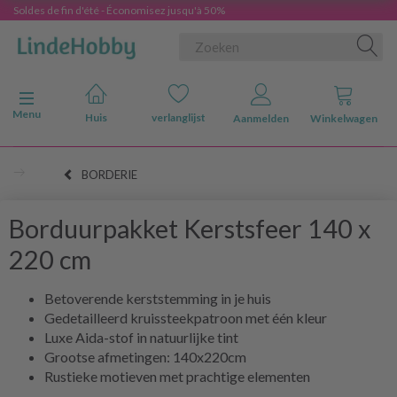
Soldes de fin d'été - Économisez jusqu'à 50%
Navigatie in-/uitschakelen
Menu
Huis
verlanglijst
Aanmelden
Winkelwagen
BORDERIE
Borduurpakket Kerstsfeer 140 x
220 cm
Betoverende kerststemming in je huis
Gedetailleerd kruissteekpatroon met één kleur
Luxe Aida-stof in natuurlijke tint
Grootse afmetingen: 140x220cm
Rustieke motieven met prachtige elementen