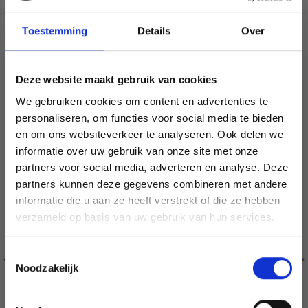
Toestemming
Details
Over
VERGELIJKBAAR MET DIT
18% korting
Deze website maakt gebruik van cookies
We gebruiken cookies om content en advertenties te
personaliseren, om functies voor social media te bieden
en om ons websiteverkeer te analyseren. Ook delen we
informatie over uw gebruik van onze site met onze
partners voor social media, adverteren en analyse. Deze
Économisez jusqu'à 50 %
partners kunnen deze gegevens combineren met andere
informatie die u aan ze heeft verstrekt of die ze hebben
Soyez le premier à connaître nos soldes et
verzameld op basis van uw gebruik van hun services.
offres limitées en vous inscrivant à notre
newsletter gratuite !
Toestemmingsselectie
Noodzakelijk