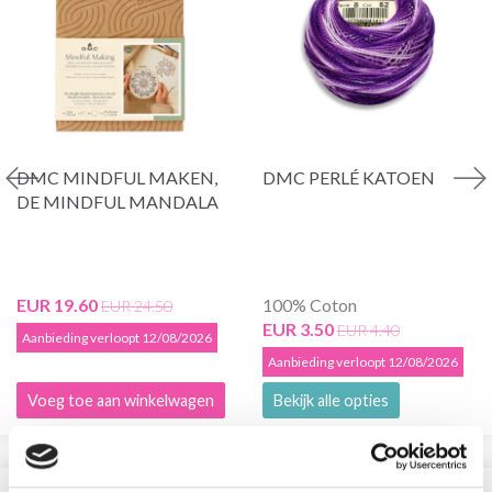
DMC MINDFUL MAKEN,
DMC PERLÉ KATOEN
DE MINDFUL MANDALA
EUR 19.60
100% Coton
EUR 24.50
EUR 3.50
EUR 4.40
Aanbieding verloopt 12/08/2026
Aanbieding verloopt 12/08/2026
Voeg toe aan winkelwagen
Bekijk alle opties