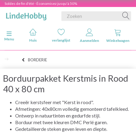
Soldes de fin d'été - Économisez jusqu'à 50%
Navigatie in-/uitschakelen
Menu
Huis
verlanglijst
Aanmelden
Winkelwagen
BORDERIE
Borduurpakket Kerstmis in Rood
40 x 80 cm
Creeër kerstsfeer met "Kerst in rood".
Afmetingen: 40x80cm volledig gemonteerd tafelkleed.
Ontwerp in natuurtinten en gedurfde stijl.
Borduur met twee kleuren DMC Perlé garen.
Gedetailleerde steken geven leven en diepte.