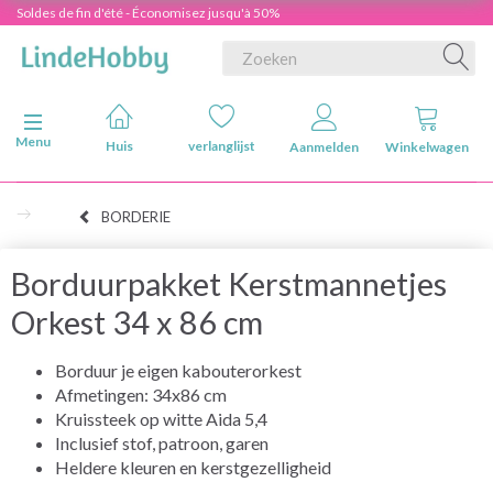
Soldes de fin d'été - Économisez jusqu'à 50%
Navigatie in-/uitschakelen
Menu
Huis
verlanglijst
Aanmelden
Winkelwagen
BORDERIE
Borduurpakket Kerstmannetjes
Orkest 34 x 86 cm
Borduur je eigen kabouterorkest
Afmetingen: 34x86 cm
Kruissteek op witte Aida 5,4
Inclusief stof, patroon, garen
Heldere kleuren en kerstgezelligheid