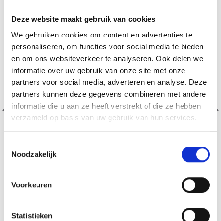
Deze website maakt gebruik van cookies
We gebruiken cookies om content en advertenties te
personaliseren, om functies voor social media te bieden
en om ons websiteverkeer te analyseren. Ook delen we
informatie over uw gebruik van onze site met onze
partners voor social media, adverteren en analyse. Deze
partners kunnen deze gegevens combineren met andere
informatie die u aan ze heeft verstrekt of die ze hebben
verzameld op basis van uw gebruik van hun services.
Toestemmingsselectie
Noodzakelijk
DMC MOULINÉ SPÉCIAL 25 FIL À BRODER, COULEURS
Voorkeuren
UNIES, NUANCES DE ROUGE/JAUNE/ORANGE
100% Coton
EUR 1.50
EUR 1.85
Statistieken