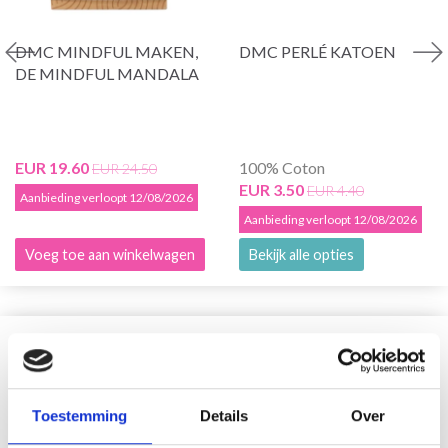
DMC MINDFUL MAKEN,
DMC PERLÉ KATOEN
DE MINDFUL MANDALA
EUR 19.60
100% Coton
EUR 24.50
EUR 3.50
EUR 4.40
Aanbieding verloopt 12/08/2026
Aanbieding verloopt 12/08/2026
Voeg toe aan winkelwagen
Bekijk alle opties
VERGELIJKBAAR MET DIT
18% korting
Toestemming
Details
Over