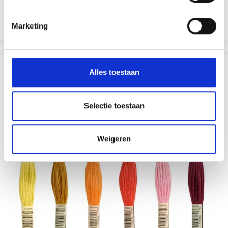
Aanbieding verloopt 12/08/2026
Bekijk alle opties
Marketing
ANDEREN KOCHTEN OOK
Alles toestaan
18% korting
Selectie toestaan
Weigeren