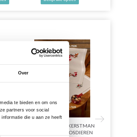
20% korting
19% korting
Over
 media te bieden en om ons
ze partners voor social
nformatie die u aan ze heeft
IL À
BORDUURPAKKET KERSTMAN
HOBBYART
TAFELKLEED MET BOSDIEREN
CERCEAUX Á