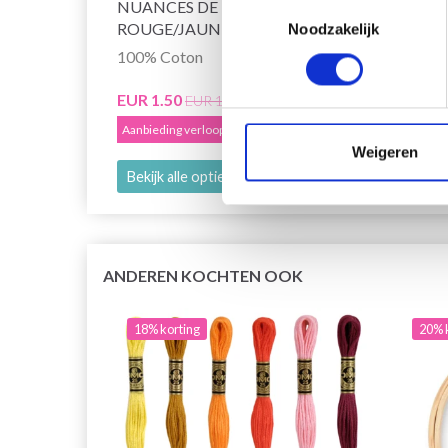
NUANCES DE
Toestemmingsselectie
ROUGE/JAUNE/ORANGE
Noodzakelijk
100% Coton
EUR 2
Aanbied
EUR 1.50
EUR 1.85
Aanbieding verloopt 12/08/2026
Weigeren
Bekijk alle opties
Bekijk
ANDEREN KOCHTEN OOK
18% korting
20% 