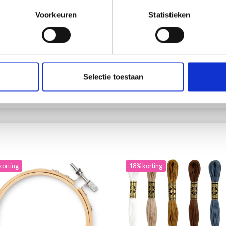
UNIES, NUANCES NEUTRES
Voorkeuren
Statistieken
100% Coton
.85
EUR 3.55
ing verloopt 12/08/2026
EUR 1.50
EUR 1.85
Aanbieding verloopt 12/08/2026
Selectie toestaan
 alle opties
Bekijk alle opties
korting
18% korting