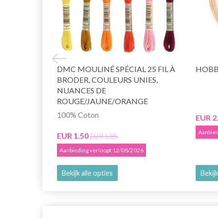
DMC MOULINÉ SPÉCIAL 25 FIL À
HOBB
BRODER, COULEURS UNIES,
NUANCES DE
ROUGE/JAUNE/ORANGE
100% Coton
EUR 2
Aanbied
EUR 1.50
EUR 1.85
Aanbieding verloopt 12/08/2026
Bekijk alle opties
Bekijk