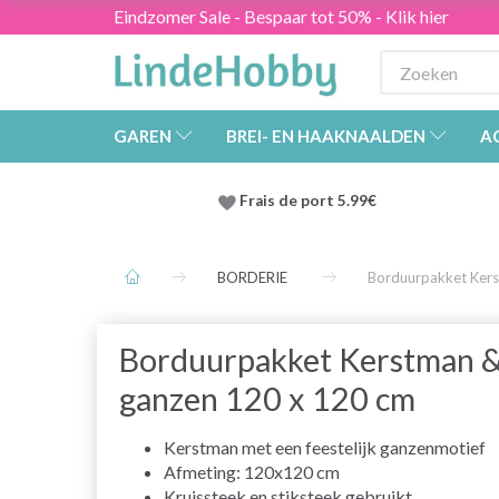
Eindzomer Sale - Bespaar tot 50% - Klik hier
GAREN
BREI- EN HAAKNAALDEN
A
Frais de port 5.99€
BORDERIE
Borduurpakket Kers
Borduurpakket Kerstman 
ganzen 120 x 120 cm
Kerstman met een feestelijk ganzenmotief
Afmeting: 120x120 cm
Kruissteek en stiksteek gebruikt