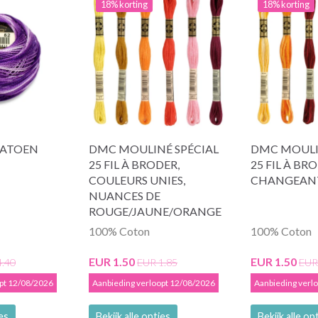
18% korting
18% korting
KATOEN
DMC MOULINÉ SPÉCIAL
DMC MOULI
25 FIL À BRODER,
25 FIL À BR
COULEURS UNIES,
CHANGEAN
NUANCES DE
ROUGE/JAUNE/ORANGE
100% Coton
100% Coton
EUR 1.50
EUR 1.50
4.40
EUR 1.85
EUR
opt 12/08/2026
Aanbieding verloopt 12/08/2026
Aanbieding verl
ies
Bekijk alle opties
Bekijk alle op