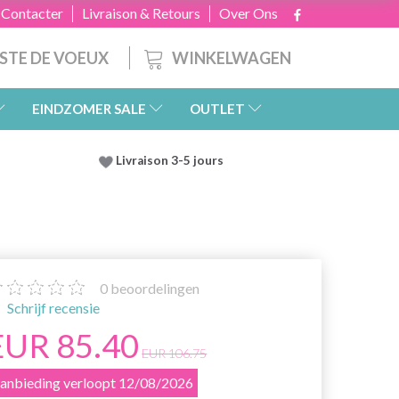
 Contacter
Livraison & Retours
Over Ons
WINKELWAGEN
ISTE DE VOEUX
EINDZOMER SALE
OUTLET
Livraison 3-5 jours
0
beoordelingen
Schrijf recensie
EUR 85.40
EUR 106.75
anbieding verloopt 12/08/2026