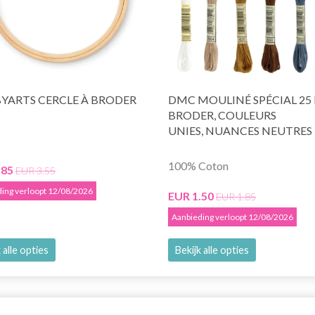
YARTS CERCLE À BRODER
DMC MOULINÉ SPÉCIAL 25 F
BRODER, COULEURS
UNIES, NUANCES NEUTRES
100% Coton
.85
EUR 3.55
ing verloopt 12/08/2026
EUR 1.50
EUR 1.85
Aanbieding verloopt 12/08/2026
 alle opties
Bekijk alle opties