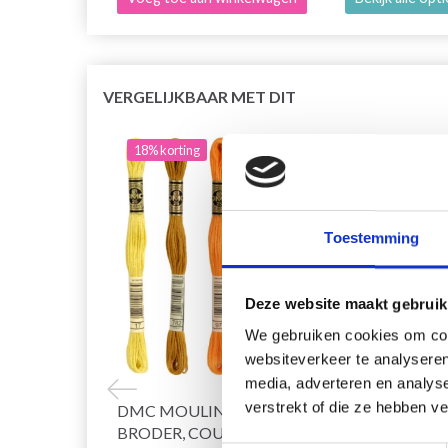
VERGELIJKBAAR MET DIT
18% korting
20% 
Toestemming
Deze website maakt gebruik
We gebruiken cookies om cont
websiteverkeer te analyseren
media, adverteren en analys
verstrekt of die ze hebben v
DMC MOULINÉ SPÉCIAL 25 FIL À
HOBB
BRODER, COULEURS UNIES,