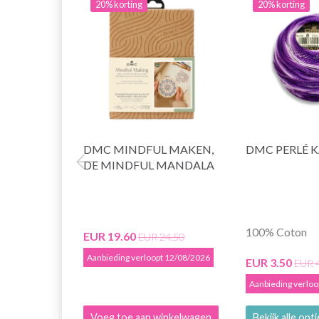
20% korting
20% korting
DMC MINDFUL MAKEN,
DMC PERLÉ 
DE MINDFUL MANDALA
100% Coton
EUR 19.60
EUR 24.50
Aanbieding verloopt 12/08/2026
EUR 3.50
EUR 
Aanbieding verlo
Voeg toe aan winkelwagen
Bekijk alle opt