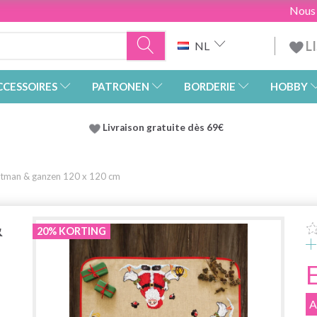
Nous
L
NL
CCESSOIRES
PATRONEN
BORDERIE
HOBBY
Livraison gratuite dès 69€
tman & ganzen 120 x 120 cm
&
20% KORTING
A