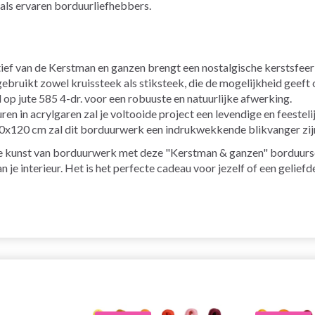
 als ervaren borduurliefhebbers.
ef van de Kerstman en ganzen brengt een nostalgische kerstsfeer
bruikt zowel kruissteek als stiksteek, die de mogelijkheid geeft 
p jute 585 4-dr. voor een robuuste en natuurlijke afwerking.
en in acrylgaren zal je voltooide project een levendige en feesteli
x120 cm zal dit borduurwerk een indrukwekkende blikvanger zijn 
 de kunst van borduurwerk met deze "Kerstman & ganzen" borduurset
e interieur. Het is het perfecte cadeau voor jezelf of een geliefde