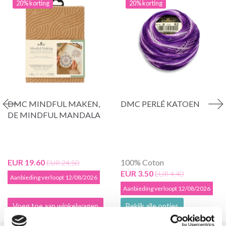
20% korting
20% korting
DMC MINDFUL MAKEN,
DMC PERLÉ KATOEN
DE MINDFUL MANDALA
EUR 19.60
100% Coton
EUR 24.50
EUR 3.50
EUR 4.40
Aanbieding verloopt 12/08/2026
Aanbieding verloopt 12/08/2026
Voeg toe aan winkelwagen
Bekijk alle opties