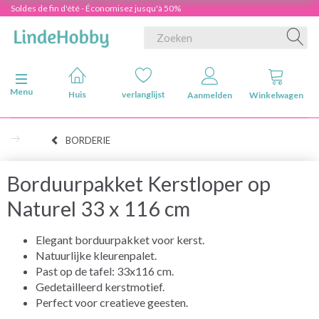
Soldes de fin d'été - Économisez jusqu'à 50%
Navigatie in-/uitschakelen
Menu
Huis
verlanglijst
Aanmelden
Winkelwagen
BORDERIE
Borduurpakket Kerstloper op
Naturel 33 x 116 cm
Elegant borduurpakket voor kerst.
Natuurlijke kleurenpalet.
Past op de tafel: 33x116 cm.
Gedetailleerd kerstmotief.
Perfect voor creatieve geesten.