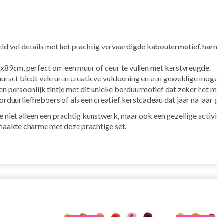
eld vol details met het prachtig vervaardigde kaboutermotief, ha
89cm, perfect om een muur of deur te vullen met kerstvreugde.
rset biedt vele uren creatieve voldoening en een geweldige mogel
een persoonlijk tintje met dit unieke borduurmotief dat zeker het 
orduurliefhebbers of als een creatief kerstcadeau dat jaar na jaa
 niet alleen een prachtig kunstwerk, maar ook een gezellige acti
emaakte charme met deze prachtige set.