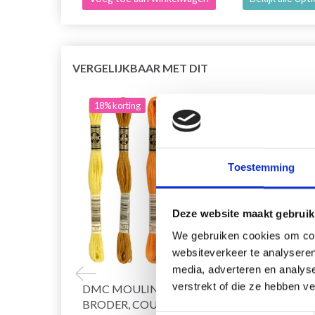
VERGELIJKBAAR MET DIT
18% korting
20% 
Toestemming
Deze website maakt gebruik
We gebruiken cookies om cont
websiteverkeer te analyseren
media, adverteren en analys
verstrekt of die ze hebben v
DMC MOULINÉ SPÉCIAL 25 FIL À
HOBB
BRODER, COULEURS UNIES,