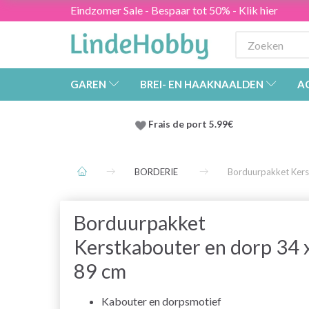
Eindzomer Sale - Bespaar tot 50% - Klik hier
GAREN
BREI- EN HAAKNAALDEN
A
Frais de port 5.99€
BORDERIE
Borduurpakket Kers
Borduurpakket
Kerstkabouter en dorp 34 
89 cm
Kabouter en dorpsmotief