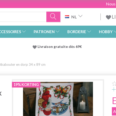
Nous
L
NL
CCESSOIRES
PATRONEN
BORDERIE
HOBBY
Livraison gratuite dès 69€
tkabouter en dorp 34 x 89 cm
19% KORTING
x
A