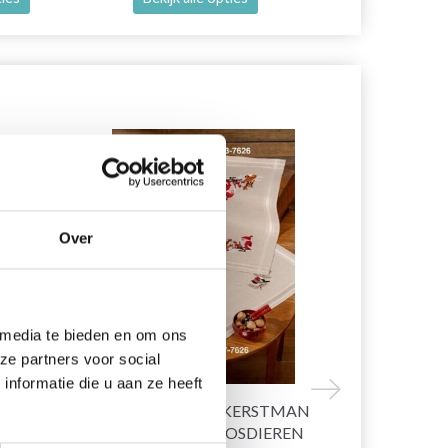
20% korting
19% korting
Over
 media te bieden en om ons
ze partners voor social
nformatie die u aan ze heeft
IL À
BORDUURPAKKET KERSTMAN
HOBBYART
TAFELKLEED MET BOSDIEREN
CERCEAUX Á