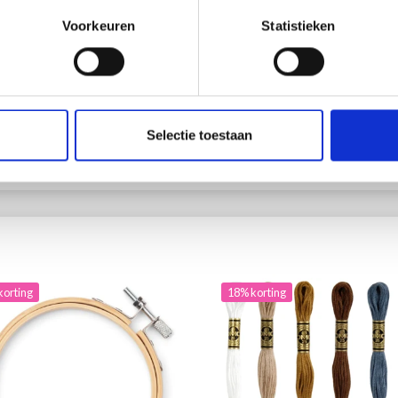
UNIES, NUANCES NEUTRES
Voorkeuren
Statistieken
100% Coton
.85
EUR 3.55
ing verloopt 12/08/2026
EUR 1.50
EUR 1.85
Aanbieding verloopt 12/08/2026
Selectie toestaan
 alle opties
Bekijk alle opties
korting
18% korting