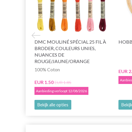
DMC MOULINÉ SPÉCIAL 25 FIL À
HOBB
BRODER, COULEURS UNIES,
NUANCES DE
ROUGE/JAUNE/ORANGE
100% Coton
EUR 2
Aanbied
EUR 1.50
EUR 1.85
Aanbieding verloopt 12/08/2026
Bekijk alle opties
Bekijk