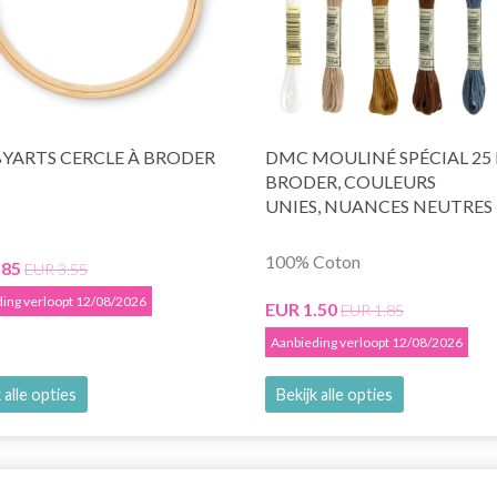
YARTS CERCLE À BRODER
DMC MOULINÉ SPÉCIAL 25 F
BRODER, COULEURS
UNIES, NUANCES NEUTRES
100% Coton
.85
EUR 3.55
ing verloopt 12/08/2026
EUR 1.50
EUR 1.85
Aanbieding verloopt 12/08/2026
 alle opties
Bekijk alle opties