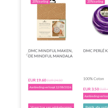
20% korting
20% korting
DMC MINDFUL MAKEN,
DMC PERLÉ 
DE MINDFUL MANDALA
100% Coton
EUR 19.60
EUR 24.50
Aanbieding verloopt 12/08/2026
EUR 3.50
EUR 
Aanbieding verlo
Voeg toe aan winkelwagen
Bekijk alle opt