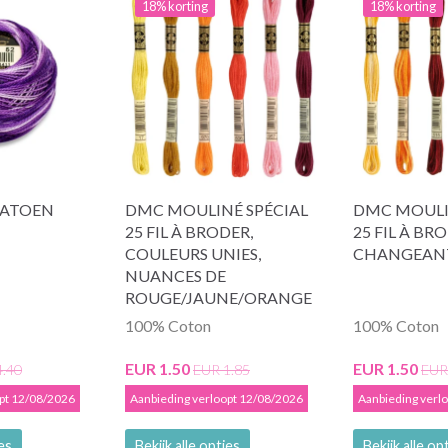
18% korting
18% korting
KATOEN
DMC MOULINÉ SPÉCIAL
DMC MOULI
25 FIL À BRODER,
25 FIL À BR
COULEURS UNIES,
CHANGEAN
NUANCES DE
ROUGE/JAUNE/ORANGE
100% Coton
100% Coton
EUR 1.50
EUR 1.50
4.40
EUR 1.85
EUR
opt 12/08/2026
Aanbieding verloopt 12/08/2026
Aanbieding verl
ies
Bekijk alle opties
Bekijk alle op