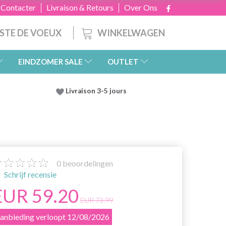
 Contacter
Livraison & Retours
Over Ons
WINKELWAGEN
ISTE DE VOEUX
EINDZOMER SALE
OUTLET
Livraison 3-5 jours
0
beoordelingen
Schrijf recensie
EUR 59.20
EUR 73.99
anbieding verloopt 12/08/2026