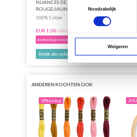
NUANCES DE
Toestemmingsselectie
ROUGE/JAUNE/ORANGE
Noodzakelijk
100% Coton
EUR 2
Aanbied
EUR 1.50
EUR 1.85
Aanbieding verloopt 12/08/2026
Weigeren
Bekijk alle opties
Bekijk
ANDEREN KOCHTEN OOK
18% korting
20% 