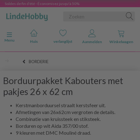
Soldes de fin d'été - Économisez jusqu'à 50%
Navigatie in-/uitschakelen
Menu
Huis
verlanglijst
Aanmelden
Winkelwagen
BORDERIE
Borduurpakket Kabouters met
pakjes 26 x 62 cm
Kerstmanborduursel straalt kerstsfeer uit.
Afmetingen van 26x62cm vergroten de details.
Combinatie van kruissteek en stiksteek.
Borduren op wit Aida 357/00 stof.
9 kleuren met DMC Mouliné draad.