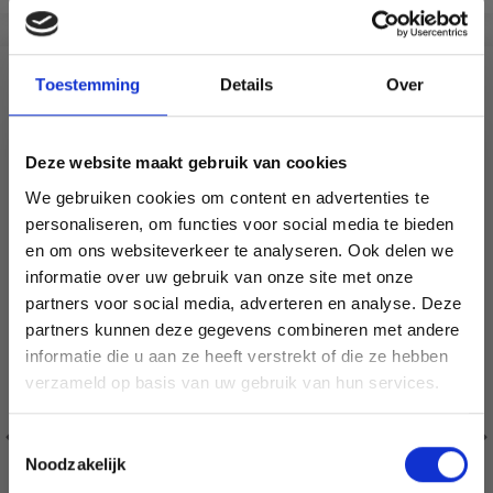
VERGELIJKBAAR MET DIT
Toestemming
Details
Over
18% korting
Deze website maakt gebruik van cookies
We gebruiken cookies om content en advertenties te
personaliseren, om functies voor social media te bieden
en om ons websiteverkeer te analyseren. Ook delen we
informatie over uw gebruik van onze site met onze
partners voor social media, adverteren en analyse. Deze
Économisez jusqu'à 50 %
partners kunnen deze gegevens combineren met andere
informatie die u aan ze heeft verstrekt of die ze hebben
Soyez le premier à connaître nos soldes et
verzameld op basis van uw gebruik van hun services.
offres limitées en vous inscrivant à notre
newsletter gratuite !
Toestemmingsselectie
Noodzakelijk