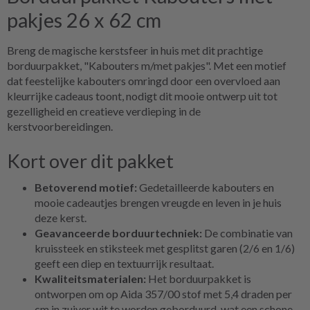
pakjes 26 x 62 cm
Breng de magische kerstsfeer in huis met dit prachtige
borduurpakket, "Kabouters m/met pakjes". Met een motief
dat feestelijke kabouters omringd door een overvloed aan
kleurrijke cadeaus toont, nodigt dit mooie ontwerp uit tot
gezelligheid en creatieve verdieping in de
kerstvoorbereidingen.
Kort over dit pakket
Betoverend motief:
Gedetailleerde kabouters en
mooie cadeautjes brengen vreugde en leven in je huis
deze kerst.
Geavanceerde borduurtechniek:
De combinatie van
kruissteek en stiksteek met gesplitst garen (2/6 en 1/6)
geeft een diep en textuurrijk resultaat.
Kwaliteitsmaterialen:
Het borduurpakket is
ontworpen om op Aida 357/00 stof met 5,4 draden per
cm in zuiver wit te worden geborduurd, wat een schone