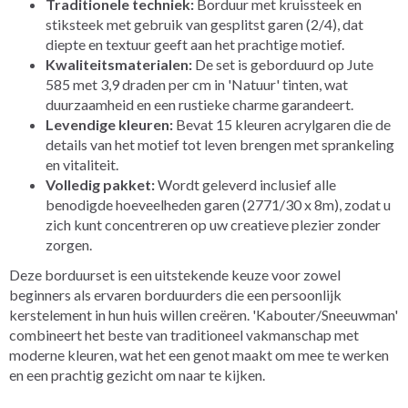
Traditionele techniek:
Borduur met kruissteek en
stiksteek met gebruik van gesplitst garen (2/4), dat
diepte en textuur geeft aan het prachtige motief.
Kwaliteitsmaterialen:
De set is geborduurd op Jute
585 met 3,9 draden per cm in 'Natuur' tinten, wat
duurzaamheid en een rustieke charme garandeert.
Levendige kleuren:
Bevat 15 kleuren acrylgaren die de
details van het motief tot leven brengen met sprankeling
en vitaliteit.
Volledig pakket:
Wordt geleverd inclusief alle
benodigde hoeveelheden garen (2771/30 x 8m), zodat u
zich kunt concentreren op uw creatieve plezier zonder
zorgen.
Deze borduurset is een uitstekende keuze voor zowel
beginners als ervaren borduurders die een persoonlijk
kerstelement in hun huis willen creëren. 'Kabouter/Sneeuwman'
combineert het beste van traditioneel vakmanschap met
moderne kleuren, wat het een genot maakt om mee te werken
en een prachtig gezicht om naar te kijken.