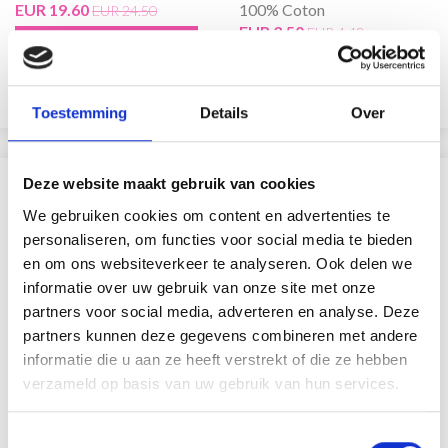
EUR 19.60
100% Coton
EUR 24.50
EUR 3.50
EUR 4.40
Aanbieding verloopt 12/08/2026
Aanbieding verloopt 12/08/2026
Voeg toe aan winkelwagen
Bekijk alle opties
Toestemming
Details
Over
Deze website maakt gebruik van cookies
VERGELIJKBAAR MET DIT
We gebruiken cookies om content en advertenties te
personaliseren, om functies voor social media te bieden
18% korting
en om ons websiteverkeer te analyseren. Ook delen we
informatie over uw gebruik van onze site met onze
partners voor social media, adverteren en analyse. Deze
partners kunnen deze gegevens combineren met andere
informatie die u aan ze heeft verstrekt of die ze hebben
verzameld op basis van uw gebruik van hun services.
Toestemmingsselectie