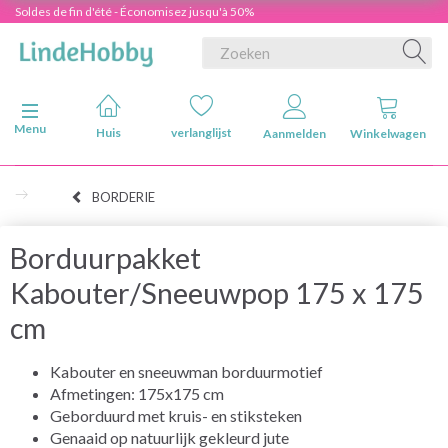
Soldes de fin d'été - Économisez jusqu'à 50%
Navigatie in-/uitschakelen
Menu
Huis
verlanglijst
Aanmelden
Winkelwagen
BORDERIE
Borduurpakket
Kabouter/Sneeuwpop 175 x 175
cm
Kabouter en sneeuwman borduurmotief
Afmetingen: 175x175 cm
Geborduurd met kruis- en stiksteken
Genaaid op natuurlijk gekleurd jute