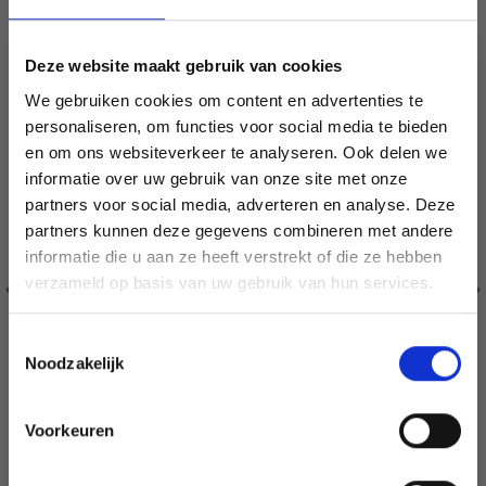
Deze website maakt gebruik van cookies
We gebruiken cookies om content en advertenties te
personaliseren, om functies voor social media te bieden
en om ons websiteverkeer te analyseren. Ook delen we
informatie over uw gebruik van onze site met onze
partners voor social media, adverteren en analyse. Deze
Économisez jusqu'à 50 %
partners kunnen deze gegevens combineren met andere
informatie die u aan ze heeft verstrekt of die ze hebben
Soyez le premier à connaître nos soldes et
verzameld op basis van uw gebruik van hun services.
offres limitées en vous inscrivant à notre
newsletter gratuite !
Toestemmingsselectie
Noodzakelijk
Voorkeuren
DMC MOULINÉ SPÉCIAL 25 FIL À BRODER, COULEURS
Oui, inscrivez-moi !
UNIES, NUANCES DE ROUGE/JAUNE/ORANGE