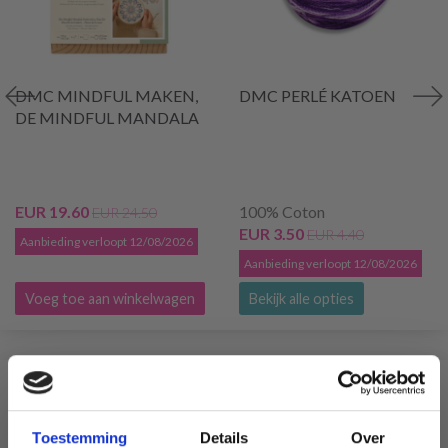
DMC MINDFUL MAKEN,
DMC PERLÉ KATOEN
DE MINDFUL MANDALA
EUR 19.60
100% Coton
EUR 24.50
EUR 3.50
EUR 4.40
Aanbieding verloopt 12/08/2026
Aanbieding verloopt 12/08/2026
Voeg toe aan winkelwagen
Bekijk alle opties
VERGELIJKBAAR MET DIT
Toestemming
Details
Over
18% korting