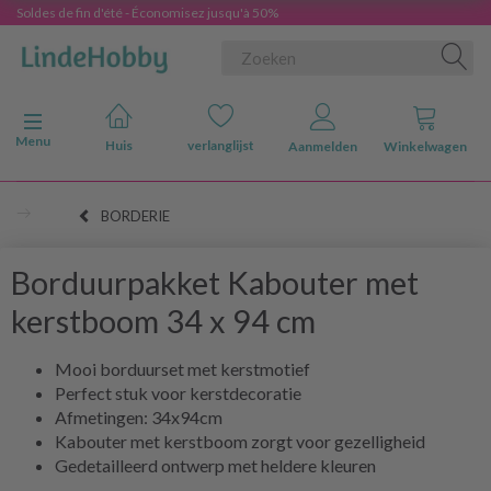
Soldes de fin d'été - Économisez jusqu'à 50%
Navigatie in-/uitschakelen
Menu
Huis
verlanglijst
Aanmelden
Winkelwagen
BORDERIE
Borduurpakket Kabouter met
kerstboom 34 x 94 cm
Mooi borduurset met kerstmotief
Perfect stuk voor kerstdecoratie
Afmetingen: 34x94cm
Kabouter met kerstboom zorgt voor gezelligheid
Gedetailleerd ontwerp met heldere kleuren