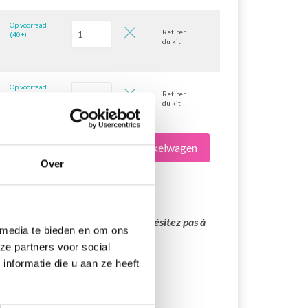
Op voorraad
Retirer
(40+)
du kit
Op voorraad
Retirer
(40+)
du kit
Alles toevoegen aan winkelwagen
Over
main sera bientôt disponible. N’hésitez pas à
 media te bieden en om ons
ze partners voor social
nformatie die u aan ze heeft