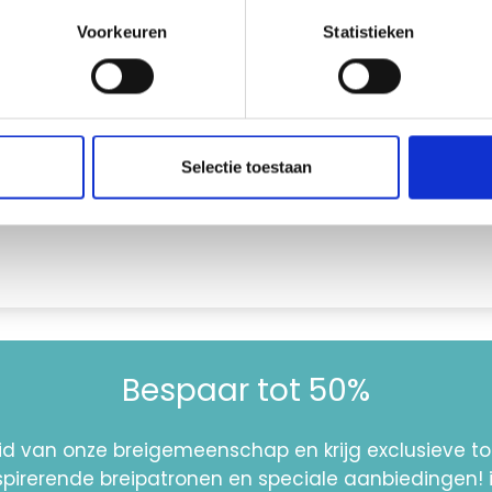
) ans
Voorkeuren
Statistieken
 (14-16) cm
t au groupe de fils A)
Selectie toestaan
n jersey = 10 x 10 cm.
Bespaar tot 50%
id van onze breigemeenschap en krijg exclusieve 
nspirerende breipatronen en speciale aanbiedingen! 