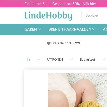
Eindzomer Sale - Bespaar tot 50% - Klik hier
GAREN
BREI- EN HAAKNAALDEN
A
Frais de port 5.99€
PATRONEN
Babyuitzet