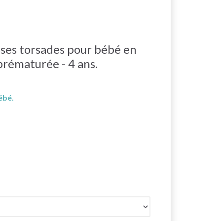
sses torsades pour bébé en
 prématurée - 4 ans.
.
ébé.