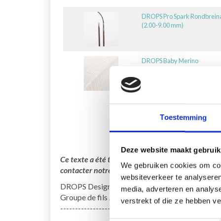
DROPS Pro Spark Rondbrein
(2.00-9.00 mm)
DROPS Baby Merino
Toestemming
Deze website maakt gebruik
Ce texte a été traduit par notre service de trad
We gebruiken cookies om cont
contacter notre service support si vous avez des 
websiteverkeer te analyseren
DROPS Design : Modèle bm-099-by
media, adverteren en analys
Groupe de fils A
verstrekt of die ze hebben v
-------------------------------------------------- ---