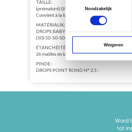
TAILLE:
Toestemmingsselectie
(prématuré) 0/1 - 1/3 - 6/9 - 12/18 mois (2 - 3/4
Noodzakelijk
Convient à la longueur du pied : (8) 9-10-11-12
MATÉRIAUX:
DROPS BABY MERINIO de Garnstudio (appartien
(50) 50-50-50-50 (100-100) g coloris 45, citron
Weigeren
ÉTANCHÉITÉ AU TRICOT :
26 mailles en largeur et 34 aiguilles en hauteur e
PINDE :
DROPS POINT ROND N° 2.5 :
Word l
tot i