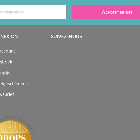
Abonneren
NEXION
SUIVEZ-NOUS
 account
sboek
nglijst
elgeschiedenis
wsbrief