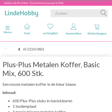
Soldes de fin d'été - Économisez jusqu'à 50%
Navigatie in-/uitschakelen
Menu
Huis
verlanglijst
Aanmelden
Winkelwagen
ACCESSOIRES
Plus-Plus Metalen Koffer, Basic
Mix, 600 Stk.
Een mooie metalen koffer in de kleur blauw
Inhoud:
600 Plus-Plus stuks in basiskleuren
1 bodemplaat
1 mooie blauwe metalen koffer