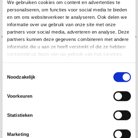
We gebruiken cookies om content en advertenties te
personaliseren, om functies voor social media te bieden
en om ons websiteverkeer te analyseren. Ook delen we
informatie over uw gebruik van onze site met onze
partners voor social media, adverteren en analyse. Deze
partners kunnen deze gegevens combineren met andere
informatie die u aan ze heeft verstrekt of die ze hebben
verzameld op basis van uw gebruik van hun services.
Toestemmingsselectie
Noodzakelijk
PENNENHOUDER 9,5X7,5 CM
EUR 1.60
EUR 2.30
Voorkeuren
Statistieken
Voeg toe aan winkelwagen
Marketing