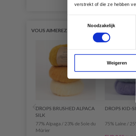
verstrekt of die ze hebben v
Toestemmingsselectie
Noodzakelijk
VOUS AIMEREZ SÛREMENT
29% de réducti
Weigeren
DROPS BRUSHED ALPACA
DROPS KID-S
SILK
77% Alpaga / 23% de Soie du
75% Laine / 2
Mûrier