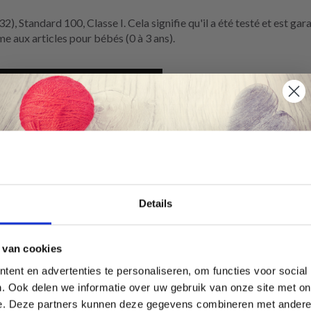
2), Standard 100, Classe I. Cela signifie qu'il a été testé et est ga
me aux articles pour bébés (0 à 3 ans).
Économisez jusqu'à 50 %
Details
Soyez le premier à connaître nos soldes et
 van cookies
offres limitées en vous inscrivant à notre
ent en advertenties te personaliseren, om functies voor social
newsletter gratuite !
. Ook delen we informatie over uw gebruik van onze site met on
e. Deze partners kunnen deze gegevens combineren met andere i