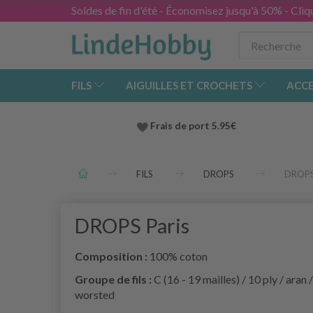
Soldes de fin d'été - Économisez jusqu'à 50% - Cliqu
FILS
AIGUILLES ET CROCHETS
ACCE
Frais de port 5.95€
FILS
DROPS
DROPS
DROPS Paris
Composition :
100% coton
Groupe de fils :
C (16 - 19 mailles) / 10 ply / aran /
worsted