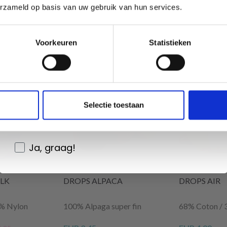
erzameld op basis van uw gebruik van hun services.
Oui, inscrivez-moi !
Voorkeuren
Statistieken
Non, merci
on
Wil je liever nieuws ontvangen over onze
Selectie toestaan
aanbiedingen en kortingen in het
Nederlands?
Ja, graag!
ILK
DROPS ALPACA
DROPS AIR
5% Nylon
100% Alpaga super fin
68% Coton / 