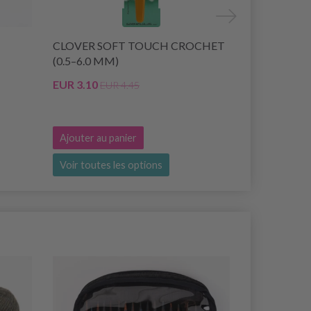
CLOVER SOFT TOUCH CROCHET
KNITPRO S
(0.5–6.0 MM)
12MM)
EUR 3.10
EUR 3.50
EUR 4.45
Ajouter au panier
Voir toutes les options
Ajouter au 