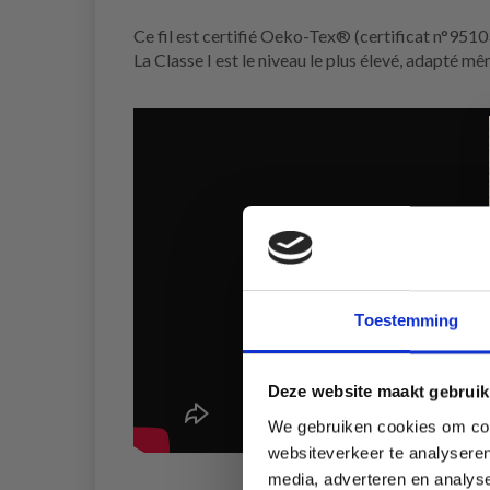
Ce fil est certifié Oeko-Tex® (certificat n°95103
La Classe I est le niveau le plus élevé, adapté mê
Toestemming
Deze website maakt gebruik
We gebruiken cookies om cont
websiteverkeer te analyseren
media, adverteren en analys