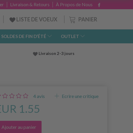
er
Livraison & Retours
À Propos de Nous
PANIER
LISTE DE VOEUX
SOLDES DE FIN D’ÉTÉ
OUTLET
Livraison 2-3 jours
4
avis
Ecrire une critique
EUR 1.55
Ajouter au panier