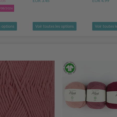
EUR 3.45
EUR 4.99
5.05
31/08/2026
s options
Voir toutes les options
Voir toutes l