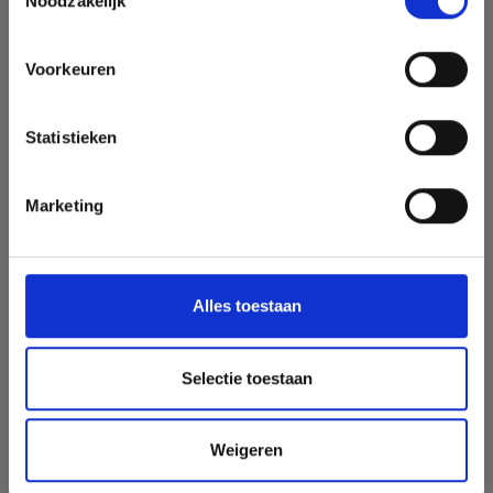
Noodzakelijk
Voorkeuren
INFORMATION
À Propos de Nous
Statistieken
Questions Fréquentes
Livraison & Retours
Marketing
Se rétracter de l’achat
Alles toestaan
CONNEXION
Selectie toestaan
Votre
compte
Weigeren
Carnet
d'adresses