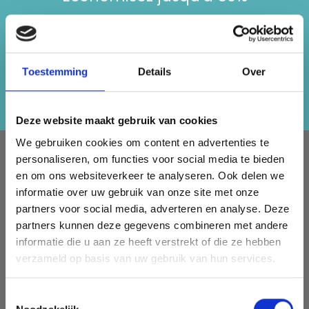
Recevez notre newsletter gratuite et
bénéficiez d'inspiration, d'offres et de
réductions !
Toestemming
Details
Over
S'abonner
Deze website maakt gebruik van cookies
We gebruiken cookies om content en advertenties te
À PROPOS DE NOUS
personaliseren, om functies voor social media te bieden
en om ons websiteverkeer te analyseren. Ook delen we
LindeHobby fournit tout le Danemark avec du fil de qualité.
informatie over uw gebruik van onze site met onze
Nous avons une large gamme de marques populaires avec
partners voor social media, adverteren en analyse. Deze
plus de 15 000 numéros d'articles. Notre équipe s'efforce
partners kunnen deze gegevens combineren met andere
de vous fournir le meilleur service possible et la livraison la
informatie die u aan ze heeft verstrekt of die ze hebben
plus rapide à tout moment. Découvrez l'équipe derrière
verzameld op basis van uw gebruik van hun services.
LindeHobby ici.
Toestemmingsselectie