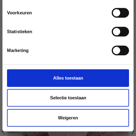
Voorkeuren
Oui, inscrivez-moi !
Statistieken
Non, merci
?
Marketing
Wil je liever nieuws ontvangen over onze
aanbiedingen en kortingen in het
Nederlands?
Ja, graag!
Alles toestaan
Selectie toestaan
Weigeren