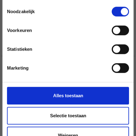
newsletter gratuite !
COMPARTIMENTS
Toestemmingsselectie
EUR 10.40
EUR 1.99
Noodzakelijk
Quantité
Voorkeuren
Oui, inscrivez-moi !
Ajouter au panier
Voir toutes les options
Statistieken
Non, merci
30% de réduction
Marketing
Wil je liever nieuws ontvangen over onze
aanbiedingen en kortingen in het
Nederlands?
Ja, graag!
Alles toestaan
Selectie toestaan
CISEAUX CIGOGNE OR
BOBINOIR À LAINE
Weigeren