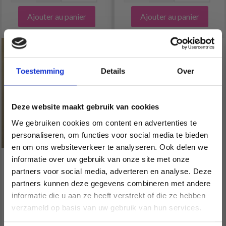
Ajouter au panier
Ajouter au panier
Toestemming
Details
Over
Deze website maakt gebruik van cookies
We gebruiken cookies om content en advertenties te
personaliseren, om functies voor social media te bieden
en om ons websiteverkeer te analyseren. Ook delen we
informatie over uw gebruik van onze site met onze
HOBBYARTS BOÎTE EN
HOBBYARTS CLIP EN
partners voor social media, adverteren en analyse. Deze
Économisez jusqu'à 50 %
PLASTIQUE AVEC
BOIS, ROND, AVEC
partners kunnen deze gegevens combineren met andere
COUVERCLE,
TROUS, 1 PC.
informatie die u aan ze heeft verstrekt of die ze hebben
TRANSPARENT,
Soyez le premier à connaître nos soldes et
verzameld op basis van uw gebruik van hun services.
27,7X17,8 CM, 36
offres limitées en vous inscrivant à notre