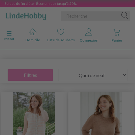
Soldes de fin d'été - Économisez jusqu'à 50%
Basculer la navigation
Menu
Domicile
Liste de souhaits
Connexion
Panier
Filtres