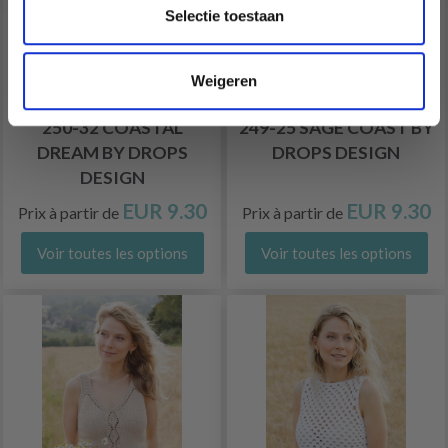
Selectie toestaan
Weigeren
250-32 COASTAL
249-25 SAGE COAST BY
DREAM BY DROPS
DROPS DESIGN
DESIGN
EUR 9.30
EUR 9.30
Prix à partir de
Prix à partir de
Voir toutes les options
Voir toutes les options