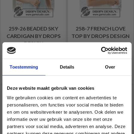
259-26 BEADED SKY
258-7 FRENCH LOVE
CARDIGAN BY DROPS
TOP BY DROPS DESIGN
DESIGN
Prix à partir de
Prix à partir de
EUR 18.80
EUR 10.85
Toestemming
Details
Over
Voir toutes les options
Voir toutes les options
Deze website maakt gebruik van cookies
We gebruiken cookies om content en advertenties te
personaliseren, om functies voor social media te bieden
en om ons websiteverkeer te analyseren. Ook delen we
informatie over uw gebruik van onze site met onze
partners voor social media, adverteren en analyse. Deze
Économisez jusqu'à 50 %
partners kunnen deze gegevens combineren met andere