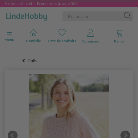
Soldes de fin d'été - Économisez jusqu'à 50%
Basculer la navigation
Menu
Domicile
Liste de souhaits
Connexion
Panier
Pulls