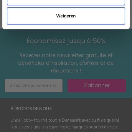
aiguilles plus grosses. Si vous n'avez pas assez de mailles
pour 10 cm, essayez avec des aiguilles plus fines.
Weigeren
Économisez jusqu'à 50%
Recevez notre newsletter gratuite et
bénéficiez d'inspiration, d'offres et de
réductions !
S'abonner
À PROPOS DE NOUS
LindeHobby fournit tout le Danemark avec du fil de qualité.
Nous avons une large gamme de marques populaires avec