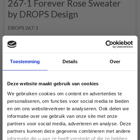
267-1 Forever Rose Sweater
by DROPS Design
DROPS 267-1
#foreverrosesweater
DROPS Design: Modèle da-053
Groupe de fils
B
-------------------------------------------------------
Toestemming
Details
Over
TAILLE:
XS - S - M - L - XL - XXL - XXXL
Deze website maakt gebruik van cookies
LAINE:
We gebruiken cookies om content en advertenties te
DROPS DAISY de Garnstudio (appartient au groupe de fils
personaliseren, om functies voor social media te bieden
B)
en om ons websiteverkeer te analyseren. Ook delen we
500-550-600-650-700-750-850 g coloris 06, Rose
informatie over uw gebruik van onze site met onze
Poudré
partners voor social media, adverteren en analyse. Deze
Économisez jusqu'à 50 %
partners kunnen deze gegevens combineren met andere
Ou:
informatie die u aan ze heeft verstrekt of die ze hebben