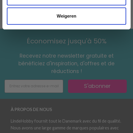
aiguilles plus grosses. Si vous n'avez pas assez de mailles
pour 10 cm, essayez avec des aiguilles plus fines.
Weigeren
Économisez jusqu'à 50%
Recevez notre newsletter gratuite et
bénéficiez d'inspiration, d'offres et de
réductions !
S'abonner
À PROPOS DE NOUS
LindeHobby fournit tout le Danemark avec du fil de qualité.
Nous avons une large gamme de marques populaires avec