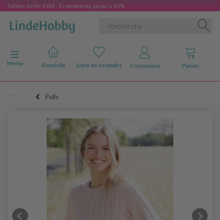
Soldes de fin d'été - Économisez jusqu'à 50%
Basculer la navigation
Menu
Domicile
Liste de souhaits
Connexion
Panier
Pulls