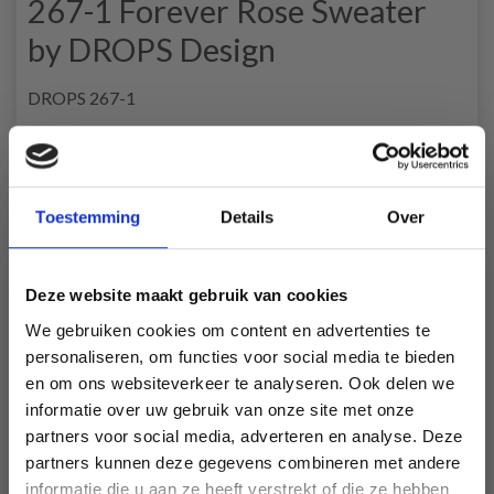
267-1 Forever Rose Sweater
by DROPS Design
DROPS 267-1
#foreverrosesweater
DROPS Design: Modèle da-053
Groupe de fils
B
-------------------------------------------------------
Toestemming
Details
Over
TAILLE:
XS - S - M - L - XL - XXL - XXXL
Deze website maakt gebruik van cookies
LAINE:
We gebruiken cookies om content en advertenties te
DROPS DAISY de Garnstudio (appartient au groupe de fils
personaliseren, om functies voor social media te bieden
B)
en om ons websiteverkeer te analyseren. Ook delen we
500-550-600-650-700-750-850 g coloris 06, Rose
informatie over uw gebruik van onze site met onze
Poudré
partners voor social media, adverteren en analyse. Deze
Économisez jusqu'à 50 %
partners kunnen deze gegevens combineren met andere
Ou:
informatie die u aan ze heeft verstrekt of die ze hebben