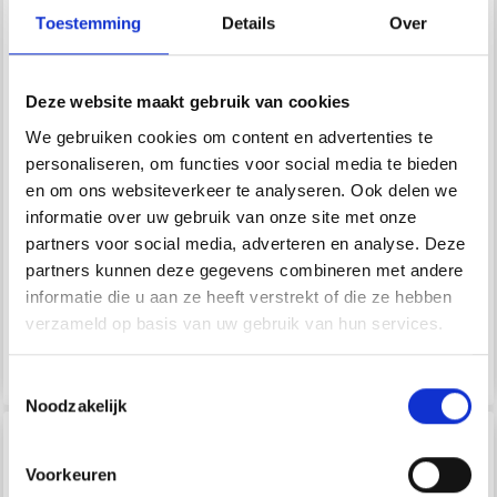
Toestemming
Details
Over
Deze website maakt gebruik van cookies
We gebruiken cookies om content en advertenties te
personaliseren, om functies voor social media te bieden
en om ons websiteverkeer te analyseren. Ook delen we
informatie over uw gebruik van onze site met onze
244-43 HOLY SOCKS!
244-44 BEWITCHED
partners voor social media, adverteren en analyse. Deze
BY DROPS DESIGN
CAT SOCKS BY DROPS
partners kunnen deze gegevens combineren met andere
DESIGN
informatie die u aan ze heeft verstrekt of die ze hebben
EUR 8.60
EUR 8.60
verzameld op basis van uw gebruik van hun services.
Voir toutes les options
Voir toutes les options
Toestemmingsselectie
Noodzakelijk
26% de réduction
Voorkeuren