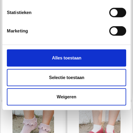
Statistieken
Marketing
223-45 SUNSHINE
223-46 SOLE DANCER
Alles toestaan
COMFORT BY DROPS
BY DROPS DESIGN
DESIGN
EUR 5.50
EUR 3.70
Selectie toestaan
EUR 5.00
Voir toutes les options
Voir toutes les options
Weigeren