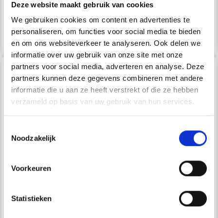
Deze website maakt gebruik van cookies
We gebruiken cookies om content en advertenties te
personaliseren, om functies voor social media te bieden
Ajouter au panier
Voir toutes les options
en om ons websiteverkeer te analyseren. Ook delen we
informatie over uw gebruik van onze site met onze
partners voor social media, adverteren en analyse. Deze
17% de réduction
partners kunnen deze gegevens combineren met andere
informatie die u aan ze heeft verstrekt of die ze hebben
verzameld op basis van uw gebruik van hun services.
Économisez jusqu'à 50 %
Toestemmingsselectie
Noodzakelijk
Soyez le premier à connaître nos soldes et
offres limitées en vous inscrivant à notre
newsletter gratuite !
Voorkeuren
242-7 EDGE OF
182-7 ENRICA BY
TWILIGHT HAT BY
DROPS DESIGN
Statistieken
DROPS DESIGN
Oui, inscrivez-moi !