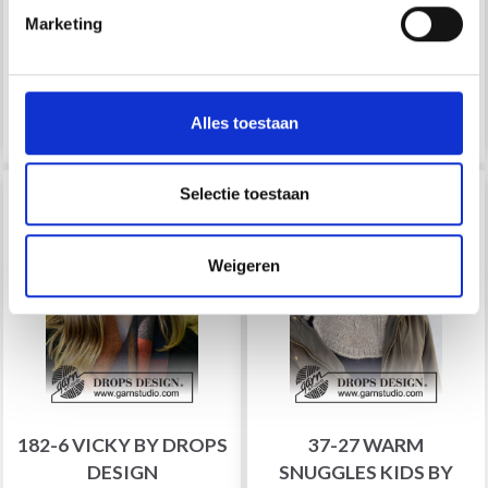
EUR 14.97
EUR 13.90
EUR 16.90
Marketing
Quantité
Quantité
Non, merci
Wil je liever nieuws ontvangen over onze
Ajouter au panier
Ajouter au panier
Alles toestaan
aanbiedingen en kortingen in het Nederlands?
17% de réduction
Selectie toestaan
Weigeren
182-6 VICKY BY DROPS
37-27 WARM
DESIGN
SNUGGLES KIDS BY