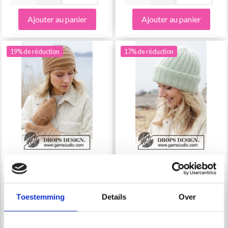
Ajouter au panier
Ajouter au panier
19% de réduction
17% de réduction
242-25 SOFT CARAMEL
242-3 MINT WINTER
SET BY DROPS DESIGN
HAT BY DROPS DESIGN
Toestemming
Details
Over
EUR 6.30
EUR 14.00
EUR 7.80
EUR 17.00
Quantité