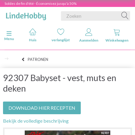
Soldes de fin d'été - Économisez jusqu'à 50%
Navigatie in-/uitschakelen
Menu
Huis
verlanglijst
Aanmelden
Winkelwagen
PATRONEN
92307 Babyset - vest, muts en
deken
DOWNLOAD HIER RECEPTEN
Bekijk de volledige beschrijving