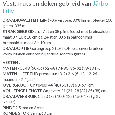
Vest, muts en deken gebreid van
Järbo
Lilly.
DRAADKWALITEIT
Lilly (70% viscose, 30% linnen. Sleutel 100
g = ca. 335 m)
STRAK GEBREID
ca. 27 st en 38 p in tricotst met breinaalden
maat 3 = 10 x 10 cm ca. 24 st en 38 p in patroon met
breinaalden maat 3 = 10 cm
DRAADOPTIE
Garengroep 2 (LET OP! Garenverbruik en -
vorm kunnen variëren bij andere soorten garen)
VESTEN
:
MATEN
-CL 48 (50-56) 62-68 (74-80) 86-92 (98-104) cl
MATEN -
LEEFTIJD prematuur (0-2) 2-6 (6-12) 12-24
maanden (2-4 jaar)
OVERGROOT
Ongeveer 44 (48) 53 (57) 63 (67) cm
VOLLEDIGE LENGTE
Ongeveer 21 (24) 28 (32) 35 (38) cm
DRAADVERBRUIK
Ca 50 (75) 100 (125) 150 (175) g (fv
52302)
PINDE
2,5 mm en 3 mm
RONDE STOK
3 mm, 60 cm