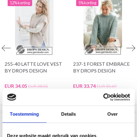
12% korting
5% korting
255-40 LATTE LOVE VEST
237-1 FOREST EMBRACE
BY DROPS DESIGN
BY DROPS DESIGN
EUR 34.05
EUR 33.74
EUR 38.55
EUR 35.69
Bekijk alle opties
Bekijk alle opties
Toestemming
Details
Over
VERGELIJKBAAR MET DIT
Deze website maakt gebruik van cookies