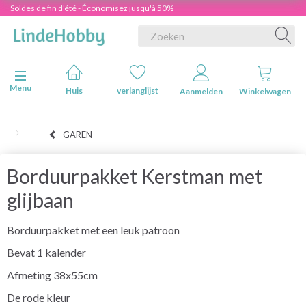
Soldes de fin d'été - Économisez jusqu'à 50%
Navigatie in-/uitschakelen
Menu
Huis
verlanglijst
Aanmelden
Winkelwagen
GAREN
Borduurpakket Kerstman met
glijbaan
Borduurpakket met een leuk patroon
Bevat 1 kalender
Afmeting 38x55cm
De rode kleur