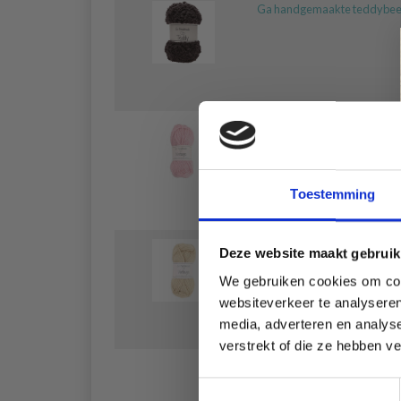
Ga handgemaakte teddybee
Go Handmade Vintage
Toestemming
Go Handmade Vintage
Deze website maakt gebruik
We gebruiken cookies om cont
websiteverkeer te analyseren
media, adverteren en analys
verstrekt of die ze hebben v
Toestemmingsselectie