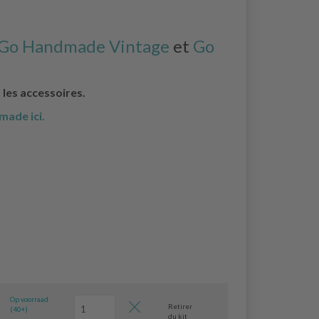
Go Handmade Vintage
et
Go
t les accessoires.
made ici.
Op voorraad
Retirer
(40+)
du kit