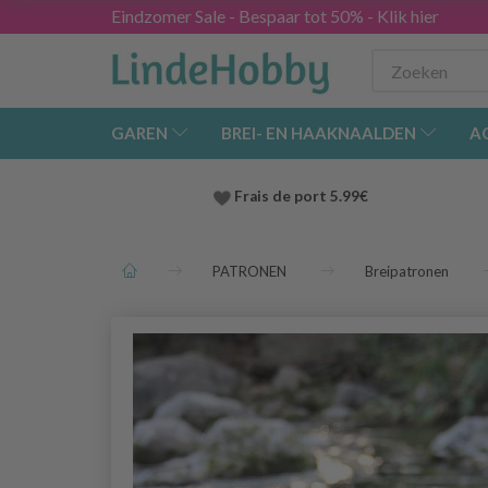
Eindzomer Sale - Bespaar tot 50% - Klik hier
GAREN
BREI- EN HAAKNAALDEN
A
Frais de port 5.99€
PATRONEN
Breipatronen