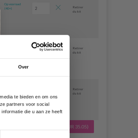
Op voorraad
Retirer
(40+)
du kit
Op voorraad
Retirer
(40+)
du kit
Over
Op voorraad
Retirer
(40+)
du kit
 media te bieden en om ons
ze partners voor social
nformatie die u aan ze heeft
s toevoegen aan winkelwagen
( EUR 35.05)