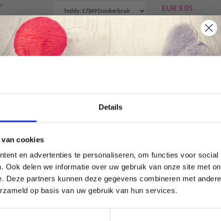
r
EUR 3.05
EUR 4.35
Aanbieding
verloopt
31/08/2026
EUR 2.80
EUR 3.99
Aanbieding
Économisez jusqu'à 50 %
verloopt
Details
31/08/2026
Soyez le premier à connaître nos soldes et
EUR 2.80
 van cookies
offres limitées en vous inscrivant à notre
EUR 3.99
ent en advertenties te personaliseren, om functies voor social
newsletter gratuite !
Aanbieding
. Ook delen we informatie over uw gebruik van onze site met on
verloopt
31/08/2026
e. Deze partners kunnen deze gegevens combineren met andere i
erzameld op basis van uw gebruik van hun services.
Alle
Oui, inscrivez-moi !