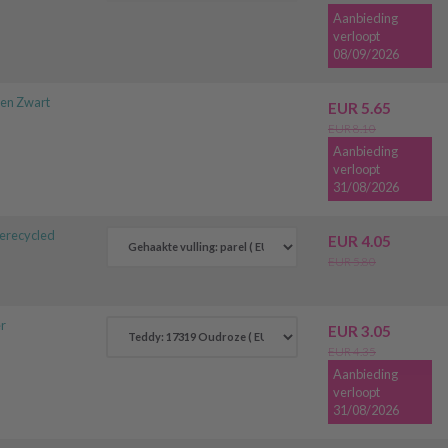
Aanbieding
verloopt
08/09/2026
en Zwart
EUR 5.65
EUR 8.10
Aanbieding
verloopt
31/08/2026
gerecycled
EUR 4.05
EUR 5.80
r
EUR 3.05
EUR 4.35
Aanbieding
verloopt
31/08/2026