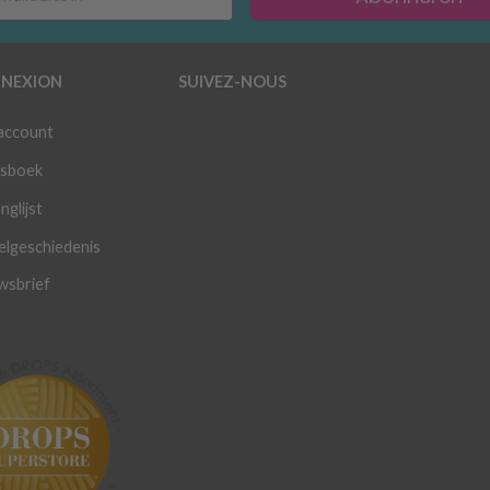
NEXION
SUIVEZ-NOUS
 account
sboek
nglijst
elgeschiedenis
wsbrief