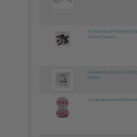
Go Handmade Veiligheidsog
12mm (10 paar)
Gehaakte vulling van 100% 
katoen
Ga handgemaakte teddybee