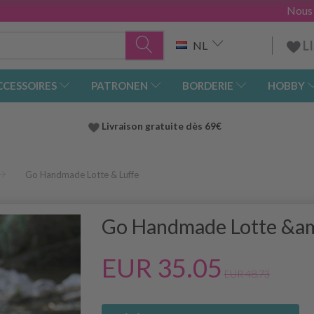
Nous
L
NL
CCESSOIRES
PATRONEN
BORDERIE
HOBBY
Livraison gratuite dès 69€
Go Handmade Lotte & Luffe
Go Handmade Lotte &am
EUR 35.05
EUR 48.73