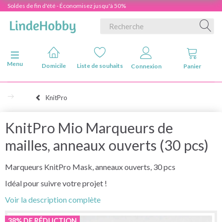
Soldes de fin d'été - Économisez jusqu'à 50%
Basculer la navigation
Menu
Domicile
Liste de souhaits
Connexion
Panier
KnitPro
KnitPro Mio Marqueurs de
mailles, anneaux ouverts (30 pcs)
Marqueurs KnitPro Mask, anneaux ouverts, 30 pcs
Idéal pour suivre votre projet !
Voir la description complète
38% DE RÉDUCTION