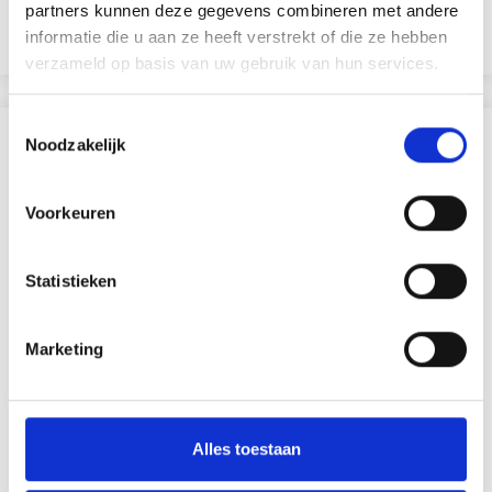
L'offre expire le 08/09/2026
partners kunnen deze gegevens combineren met andere
informatie die u aan ze heeft verstrekt of die ze hebben
Voir toutes les options
verzameld op basis van uw gebruik van hun services.
Toestemmingsselectie
D'AUTRES ONT ÉGALEMENT
Noodzakelijk
20% de réduction
Voorkeuren
Statistieken
Marketing
Alles toestaan