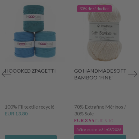
30% de réduction
HOOOKED ZPAGETTI
GO HANDMADE SOFT
BAMBOO “FINE”
100% Fil textile recyclé
70% Extrafine Mérinos /
EUR 13.80
30% Soie
EUR 3.55
EUR 5.10
L'offre expire le 31/08/2026