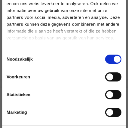
en om ons websiteverkeer te analyseren. Ook delen we
informatie over uw gebruik van onze site met onze
partners voor social media, adverteren en analyse. Deze
Économisez jusqu'à 50 %
partners kunnen deze gegevens combineren met andere
POT À CRAYONS 9,5X7,5 CM
informatie die u aan ze heeft verstrekt of die ze hebben
Soyez le premier à connaître nos soldes et
verzameld op basis van uw gebruik van hun services.
offres limitées en vous inscrivant à notre
EUR 1.60
EUR 2.30
newsletter gratuite !
Toestemmingsselectie
Noodzakelijk
Ajouter au panier
Voorkeuren
Oui, inscrivez-moi !
Statistieken
D'AUTRES ONT ÉGALEMENT
Non, merci
Marketing
Wil je liever nieuws ontvangen over onze
aanbiedingen en kortingen in het
Nederlands?