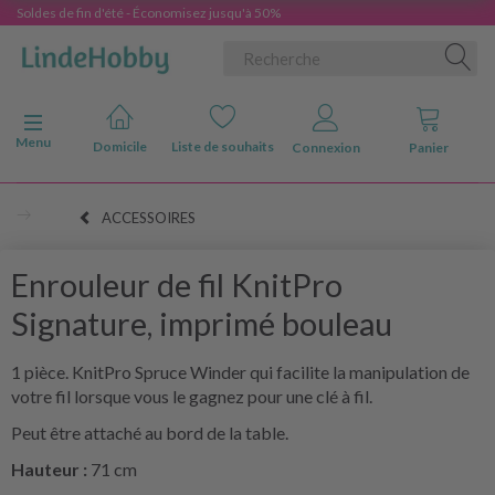
Soldes de fin d'été - Économisez jusqu'à 50%
Basculer la navigation
Menu
Domicile
Liste de souhaits
Connexion
Panier
ACCESSOIRES
Enrouleur de fil KnitPro
Signature, imprimé bouleau
1 pièce. KnitPro Spruce Winder qui facilite la manipulation de
votre fil lorsque vous le gagnez pour une clé à fil.
Peut être attaché au bord de la table.
Hauteur :
71 cm