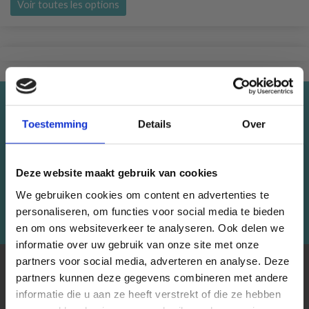
Voir toutes les options
Économisez jusqu'à 50%
Toestemming
Details
Over
Recevez notre newsletter gratuite et
bénéficiez d'inspiration, d'offres et de
Deze website maakt gebruik van cookies
réductions !
We gebruiken cookies om content en advertenties te
personaliseren, om functies voor social media te bieden
S'abonner
en om ons websiteverkeer te analyseren. Ook delen we
informatie over uw gebruik van onze site met onze
partners voor social media, adverteren en analyse. Deze
Économisez jusqu'à 50 %
À PROPOS DE NOUS
partners kunnen deze gegevens combineren met andere
informatie die u aan ze heeft verstrekt of die ze hebben
LindeHobby fournit tout le Danemark avec du fil de qualité.
Soyez le premier à connaître nos soldes et