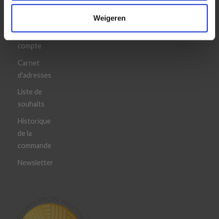
CONNEXION
Weigeren
Votre
compte
Carnet
d'adresses
Liste de
souhaits
Historique
de la
commande
Newsletter