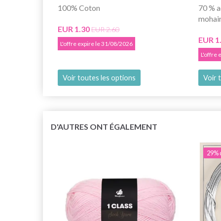
100% Coton
70 % a
mohair
EUR 1.30
EUR 2.60
EUR 1
L'offre expire le 31/08/2026
L'offre
Voir toutes les options
Voir 
D'AUTRES ONT ÉGALEMENT
29% 