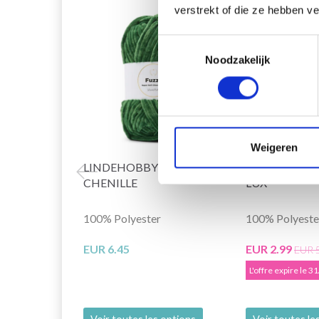
verstrekt of die ze hebben v
49% de réducti
Toestemmingsselectie
Noodzakelijk
Weigeren
LINDEHOBBY FUZZY
LINDEHOBBY
CHENILLE
LUX
100% Polyester
100% Polyeste
EUR 6.45
EUR 2.99
EUR 
L'offre expire le 