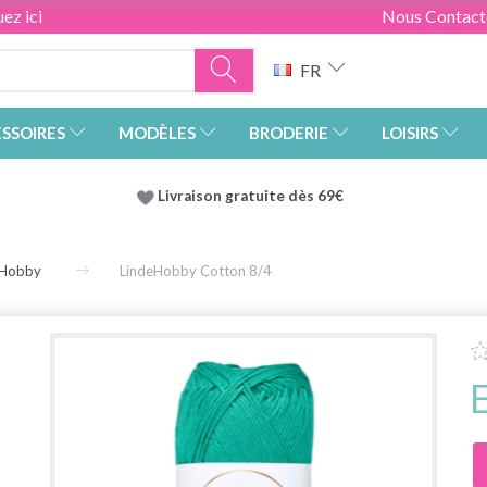
ez ici
Nous Contact
FR
SSOIRES
MODÈLES
BRODERIE
LOISIRS
Livraison gratuite dès 69€
eHobby
LindeHobby Cotton 8/4