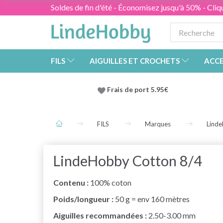
Soldes de fin d'été - Économisez jusqu'à 50% - Cliqu
FILS
AIGUILLES ET CROCHETS
ACCE
Frais de port 5.95€
FILS
Marques
Lind
LindeHobby Cotton 8/4
Contenu :
100% coton
Poids/longueur :
50 g = env 160 mètres
Aiguilles recommandées :
2.50-3.00 mm