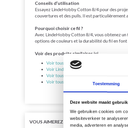
Conseils d’utilisation
Essayez LindeHobby Cotton 8/4 pour des projets
couvertures et des pulls. Il est particulièrement
Pourquoi choisir ce fil ?
Avec LindeHobby Cotton 8/4, vous obtenez un fil 
options de couleurs et la durabilité du fil en fon
Voir des produits similaires ici
Voir tous les fils de LindeHobby ici
Voir LindeHobby Cotton 8/8 ici
Voir tous les fils en coton ici
Voir tous les fils pour aiguilles de taille 2
Toestemming
Deze website maakt gebruik
We gebruiken cookies om cont
websiteverkeer te analyseren
VOUS AIMEREZ SÛREMENT
media, adverteren en analys