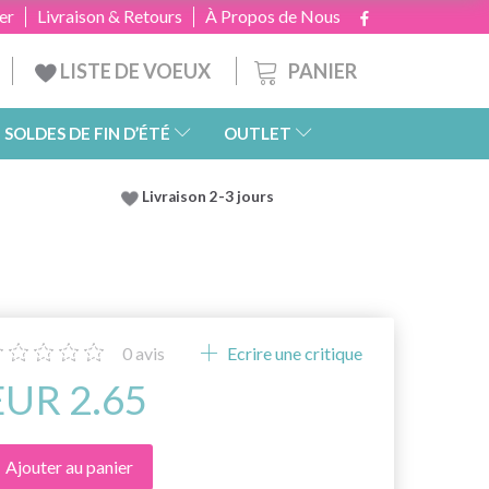
er
Livraison & Retours
À Propos de Nous
PANIER
LISTE DE VOEUX
SOLDES DE FIN D’ÉTÉ
OUTLET
Livraison 2-3 jours
0
avis
Ecrire une critique
EUR 2.65
Ajouter au panier