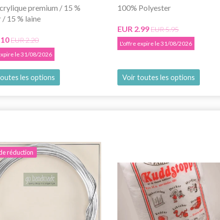
crylique premium / 15 %
100% Polyester
 / 15 % laine
EUR 2.99
EUR 5.95
.10
EUR 2.20
L'offre expire le 31/08/2026
 expire le 31/08/2026
toutes les options
Voir toutes les options
de réduction