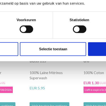
erzameld op basis van uw gebruik van hun services.
on
50% de réduc
Voorkeuren
Statistieken
Selectie toestaan
 VELVET
LINDEHOBBY MERINO
LINDEHOBB
BLISS 115
8/8
r
100% Laine Mérinos
100% Coton
Superwash
EUR 1.30
5.95
EUR
EUR 5.95
31/08/2026
L'offre expire le