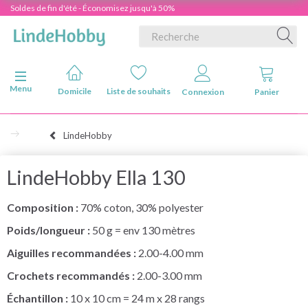
Soldes de fin d'été - Économisez jusqu'à 50%
Basculer la navigation
Menu
Domicile
Liste de souhaits
Connexion
Panier
LindeHobby
LindeHobby Ella 130
Composition :
70% coton, 30% polyester
Poids/longueur :
50 g = env 130 mètres
Aiguilles recommandées :
2.00-4.00 mm
Crochets recommandés :
2.00-3.00 mm
Échantillon :
10 x 10 cm = 24 m x 28 rangs