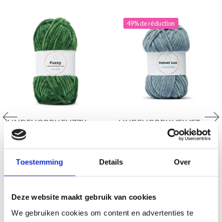
49% de réduction
LINDEHOBBY FUZZY
LINDEHOBBY VELVET
CHENILLE
LUX
100% Polyester
100% Polyester
Toestemming
Details
Over
EUR 6.45
EUR 2.99
EUR 5.95
L'offre expire le 31/08/2026
Deze website maakt gebruik van cookies
Voir toutes les options
Voir toutes les options
We gebruiken cookies om content en advertenties te