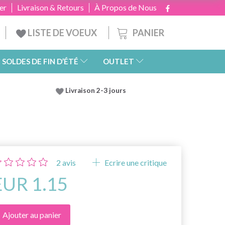
er
Livraison & Retours
À Propos de Nous
PANIER
LISTE DE VOEUX
SOLDES DE FIN D’ÉTÉ
OUTLET
Livraison 2-3 jours
2
avis
Ecrire une critique
EUR 1.15
Ajouter au panier