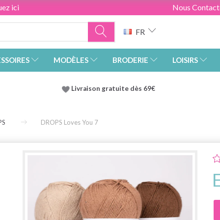
ez ici
Nous Contact
FR
SSOIRES
MODÈLES
BRODERIE
LOISIRS
Livraison gratuite dès 69€
PS
DROPS Loves You 7