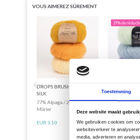
VOUS AIMEREZ SÛREMENT
29% de réducti
DROPS BRUSHED ALPACA
DROPS KID-S
Toestemming
SILK
77% Alpaga / 23% de Soie du
75% Laine / 2
Mûrier
Deze website maakt gebruik
EUR 3.55
EUR 
We gebruiken cookies om cont
EUR 3.10
L'offre expire le 
websiteverkeer te analyseren
media, adverteren en analys