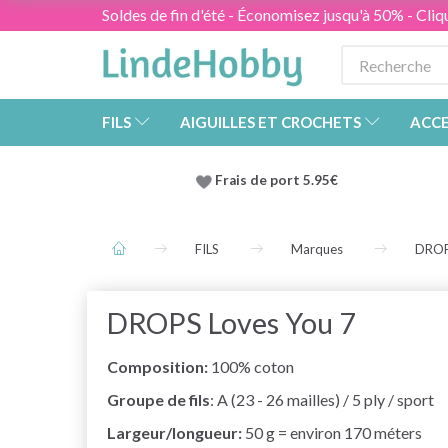
Soldes de fin d'été - Économisez jusqu'à 50% - Cliqu
FILS
AIGUILLES ET CROCHETS
ACCE
Frais de port 5.95€
FILS
Marques
DRO
DROPS Loves You 7
Composition:
100% coton
Groupe de fils
: A (23 - 26 mailles) / 5 ply / sport
Largeur/longueur:
50 g = environ 170 méters