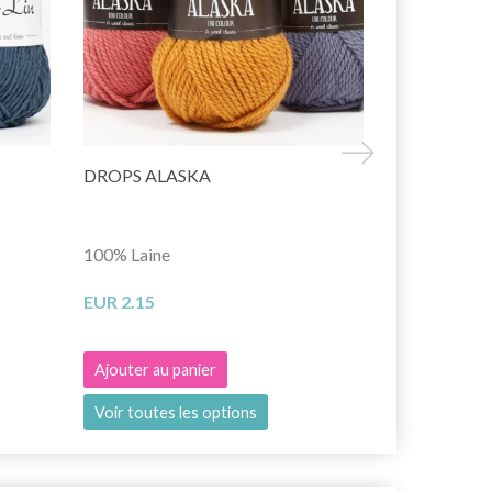
DROPS ALASKA
DROPS NEP
100% Laine
65% Alpaga 
EUR 2.15
EUR 2.50
Ajouter au panier
Ajouter au 
Voir toutes les options
Voir toutes