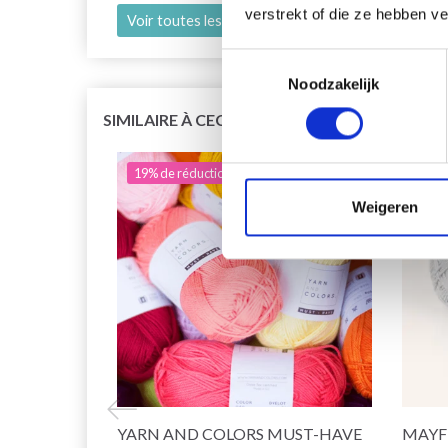
verstrekt of die ze hebben v
Voir toutes les options
Voir toutes le
Toestemmingsselectie
Noodzakelijk
SIMILAIRE À CECI
19% de réduction
19% 
Weigeren
YARN AND COLORS MUST-HAVE
MAYF