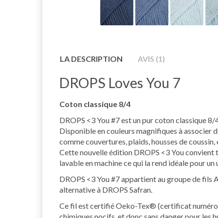
LA DESCRIPTION
AVIS (1)
DROPS Loves You 7
Coton classique 8/4
DROPS <3 You #7 est un pur coton classique 8/4 q
Disponible en couleurs magnifiques à associer de 
comme couvertures, plaids, housses de coussin, e
Cette nouvelle édition DROPS <3 You convient tou
lavable en machine ce qui la rend idéale pour un 
DROPS <3 You #7 appartient au groupe de fils A e
alternative à DROPS Safran.
Ce fil est certifié Oeko-Tex® (certificat numéro 
chimiques nocifs, et donc sans danger pour les huma