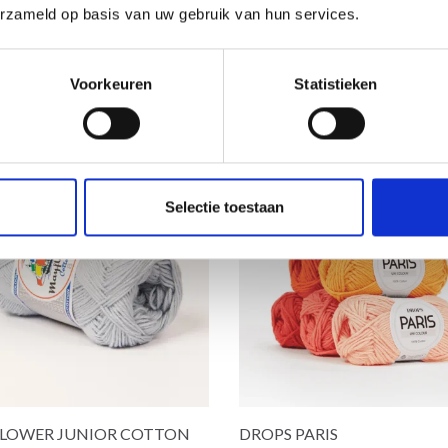
erzameld op basis van uw gebruik van hun services.
s options
Voir toutes les options
Voir toutes l
Oui, inscrivez-moi !
Voorkeuren
Statistieken
Non, merci
de réduction
Wil je liever nieuws ontvangen over onze
Selectie toestaan
aanbiedingen en kortingen in het Nederlands?
Ja, graag!
LOWER JUNIOR COTTON
DROPS PARIS