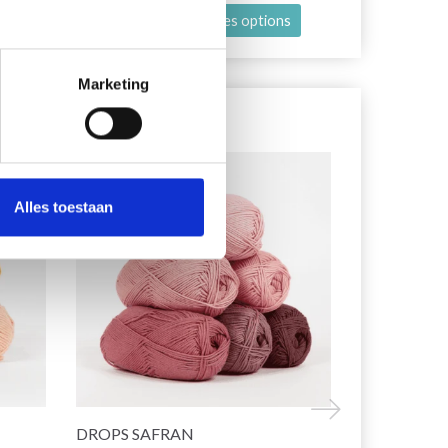
es options
Voir toutes les options
Voir toutes
Marketing
Alles toestaan
DROPS SAFRAN
DROPS MU