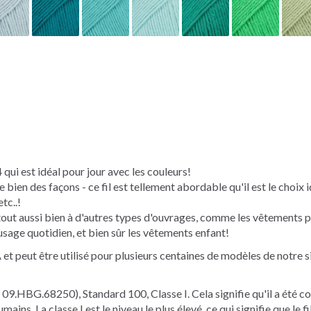
ui est idéal pour jour avec les couleurs!
bien des façons - ce fil est tellement abordable qu'il est le choix 
tc..!
t aussi bien à d'autres types d'ouvrages, comme les vêtements pour 
usage quotidien, et bien sûr les vêtements enfant!
t peut être utilisé pour plusieurs centaines de modèles de notre si
09.HBG.68250), Standard 100, Classe I. Cela signifie qu'il a été co
ins. La classe I est le niveau le plus élevé, ce qui signifie que le f