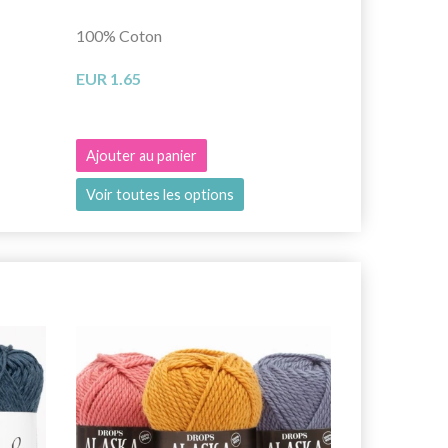
100% Coton
100% Coton
EUR 1.65
EUR 2.10
Ajouter au panier
Ajouter au 
Voir toutes les options
Voir toutes