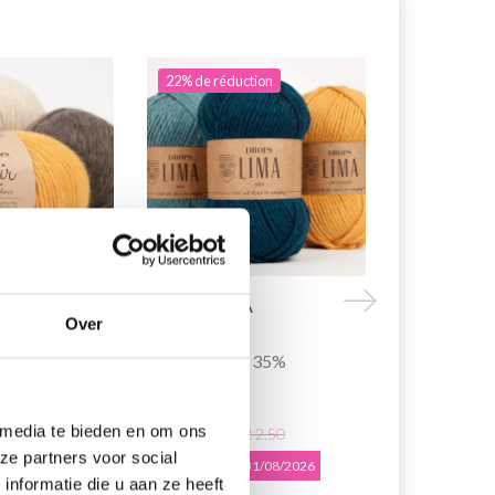
22% de réduction
DROPS LIMA
DROPS BA
Over
32% Jute
65% Alpaga / 35%
100% Laine 
Polyamide
EUR 3.40
 media te bieden en om ons
EUR 1.95
EUR 2.50
ze partners voor social
L'offre expire le 31/08/2026
nformatie die u aan ze heeft