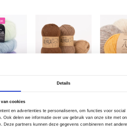
on
ILK
DROPS ALPACA
DROPS AIR
Details
Économisez jusqu'à 50 %
5% Nylon
100% Alpaga super fin
68% Coton / 
 van cookies
Soyez le premier à connaître nos soldes et
EUR 3.45
EUR 4.99
5.05
offres limitées en vous inscrivant à notre
ent en advertenties te personaliseren, om functies voor social
31/08/2026
newsletter gratuite !
. Ook delen we informatie over uw gebruik van onze site met on
e. Deze partners kunnen deze gegevens combineren met andere i