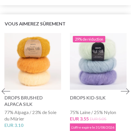
VOUS AIMEREZ SÛREMENT
29% de réduction
DROPS BRUSHED
DROPS KID-SILK
ALPACA SILK
77% Alpaga / 23% de Soie
75% Laine / 25% Nylon
du Mûrier
EUR 3.55
EUR 5.05
EUR 3.10
L'offre expire le 31/08/2026