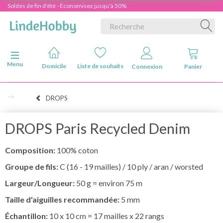
Soldes de fin d'été - Économisez jusqu'à 50%
Basculer la navigation
Menu
Domicile
Liste de souhaits
Connexion
Panier
DROPS
DROPS Paris Recycled Denim
Composition:
100% coton
Groupe de fils:
C (16 - 19 mailles) / 10 ply / aran / worsted
Largeur/Longueur:
50 g = environ 75 m
Taille d'aiguilles recommandée:
5 mm
Échantillon:
10 x 10 cm = 17 mailles x 22 rangs