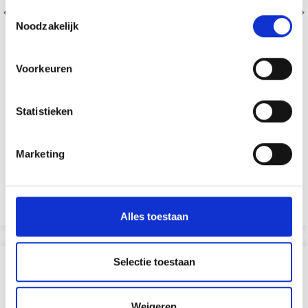
Toestemmingsselectie
Noodzakelijk
Voorkeuren
HOBBYARTS CROCHET ENSEMBLE 9 TAILLES.
Statistieken
EUR 19.25
EUR 27.45
Marketing
Ajouter au panier
Alles toestaan
Selectie toestaan
D'AUTRES ONT ÉGALEMENT
50% de réduction
Weigeren