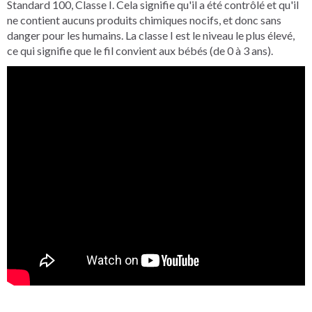
Standard 100, Classe I. Cela signifie qu'il a été contrôlé et qu'il
ne contient aucuns produits chimiques nocifs, et donc sans
danger pour les humains. La classe I est le niveau le plus élevé,
ce qui signifie que le fil convient aux bébés (de 0 à 3 ans).